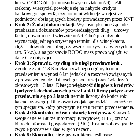
lub w CEIDG (dla jednoosodowych działalności). Jeśli
rzekomy wierzyciel powołuje się na nabycie kredytu
bankowego, sprawdź, czy podmiot widnieje w rejestrze
podmiotów obsługujących kredyty prowadzonym przez KNF.
Krok 2: Żądaj dokumentacji.
Wystosuj pisemne żądanie
przekazania dokumentów potwierdzających dług – umowy,
faktur, dowodu cesji wierzytelności. Choć przepisy nie
wyznaczają jednego sztywnego terminu dla windykatora,
ciężar udowodnienia długu zawsze spoczywa na wierzycielu
(art. 6 k.c.), a na podstawie RODO masz prawo wglądu w
dane Cię dotyczące.
Krok 3: Sprawdź, czy dług nie uległ przedawnieniu.
Zgodnie z art. 118 Kodeksu cywilnego ogólny termin
przedawnienia wynosi 6 lat, jednak dla roszczeń związanych
z prowadzeniem działalności gospodarczej oraz świadczeń
okresowych – 3 lata. Dlatego
większość długów z kredytów
i pożyczek dochodzonych przez banki i firmy pożyczkowe
przedawnia się po 3 latach
(termin liczony do końca roku
kalendarzowego). Dług oszustwo jak sprawdzić – pomoże w
tym specjalista, który precyzyjnie ustali termin przedawnienia.
Krok 4: Skontroluj własną historię kredytową.
Sprawdź
swoje dane w Biurze Informacji Kredytowej (BIK) oraz w
biurach informacji gospodarczej (BIG). Realne zobowiązanie
zwykle pozostawia ślad w tych bazach.
Krok 5: Skonsultuj się z prawnikiem.
Jeśli masz