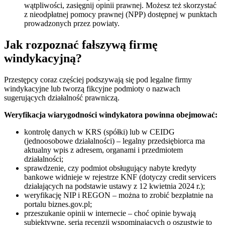
wątpliwości, zasięgnij opinii prawnej. Możesz też skorzystać
z nieodpłatnej pomocy prawnej (NPP) dostępnej w punktach
prowadzonych przez powiaty.
Jak rozpoznać fałszywą firmę
windykacyjną?
Przestępcy coraz częściej podszywają się pod legalne firmy
windykacyjne lub tworzą fikcyjne podmioty o nazwach
sugerujących działalność prawniczą.
Weryfikacja wiarygodności windykatora powinna obejmować:
kontrolę danych w KRS (spółki) lub w CEIDG
(jednoosobowe działalności) – legalny przedsiębiorca ma
aktualny wpis z adresem, organami i przedmiotem
działalności;
sprawdzenie, czy podmiot obsługujący nabyte kredyty
bankowe widnieje w rejestrze KNF (dotyczy credit servicers
działających na podstawie ustawy z 12 kwietnia 2024 r.);
weryfikację NIP i REGON – można to zrobić bezpłatnie na
portalu biznes.gov.pl;
przeszukanie opinii w internecie – choć opinie bywają
subiektywne, seria recenzji wspominających o oszustwie to