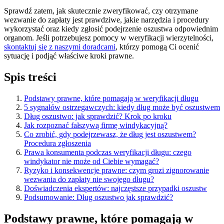
Sprawdź zatem, jak skutecznie zweryfikować, czy otrzymane
wezwanie do zapłaty jest prawdziwe, jakie narzędzia i procedury
wykorzystać oraz kiedy zgłosić podejrzenie oszustwa odpowiednim
organom. Jeśli potrzebujesz pomocy w weryfikacji wierzytelności,
skontaktuj się z naszymi doradcami
, którzy pomogą Ci ocenić
sytuację i podjąć właściwe kroki prawne.
Spis treści
Podstawy prawne, które pomagają w weryfikacji długu
5 sygnałów ostrzegawczych: kiedy dług może być oszustwem
Dług oszustwo: jak sprawdzić? Krok po kroku
Jak rozpoznać fałszywą firmę windykacyjną?
Co zrobić, gdy podejrzewasz, że dług jest oszustwem?
Procedura zgłoszenia
Prawa konsumenta podczas weryfikacji długu: czego
windykator nie może od Ciebie wymagać?
Ryzyko i konsekwencje prawne: czym grozi zignorowanie
wezwania do zapłaty nie swojego długu?
Doświadczenia ekspertów: najczęstsze przypadki oszustw
Podsumowanie: Dług oszustwo jak sprawdzić?
Podstawy prawne, które pomagają w