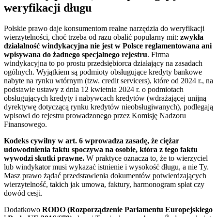
weryfikacji długu
Polskie prawo daje konsumentom realne narzędzia do weryfikacji
wierzytelności, choć trzeba od razu obalić popularny mit:
zwykła
działalność windykacyjna nie jest w Polsce reglamentowana ani
wpisywana do żadnego specjalnego rejestru
. Firma
windykacyjna to po prostu przedsiębiorca działający na zasadach
ogólnych. Wyjątkiem są podmioty obsługujące kredyty bankowe
nabyte na rynku wtórnym (tzw. credit servicers), które od 2024 r., na
podstawie ustawy z dnia 12 kwietnia 2024 r. o podmiotach
obsługujących kredyty i nabywcach kredytów (wdrażającej unijną
dyrektywę dotyczącą rynku kredytów nieobsługiwanych), podlegają
wpisowi do rejestru prowadzonego przez Komisję Nadzoru
Finansowego.
Kodeks cywilny w art. 6 wprowadza zasadę, że ciężar
udowodnienia faktu spoczywa na osobie, która z tego faktu
wywodzi skutki prawne.
W praktyce oznacza to, że to wierzyciel
lub windykator musi wykazać istnienie i wysokość długu, a nie Ty.
Masz prawo żądać przedstawienia dokumentów potwierdzających
wierzytelność, takich jak umowa, faktury, harmonogram spłat czy
dowód cesji.
Dodatkowo
RODO (Rozporządzenie Parlamentu Europejskiego