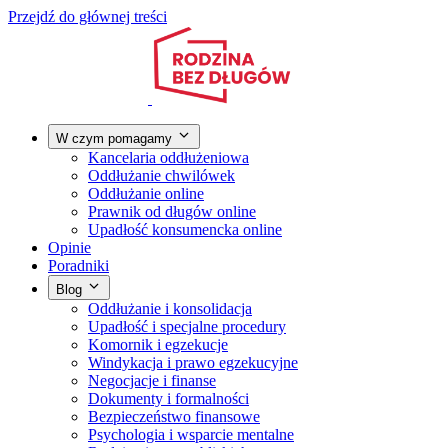
Przejdź do głównej treści
W czym pomagamy
Kancelaria oddłużeniowa
Oddłużanie chwilówek
Oddłużanie online
Prawnik od długów online
Upadłość konsumencka online
Opinie
Poradniki
Blog
Oddłużanie i konsolidacja
Upadłość i specjalne procedury
Komornik i egzekucje
Windykacja i prawo egzekucyjne
Negocjacje i finanse
Dokumenty i formalności
Bezpieczeństwo finansowe
Psychologia i wsparcie mentalne