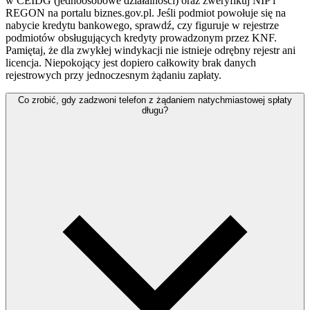
w CEIDG (jednoosobowe działalności) oraz zweryfikuj NIP i
REGON na portalu biznes.gov.pl. Jeśli podmiot powołuje się na
nabycie kredytu bankowego, sprawdź, czy figuruje w rejestrze
podmiotów obsługujących kredyty prowadzonym przez KNF.
Pamiętaj, że dla zwykłej windykacji nie istnieje odrębny rejestr ani
licencja. Niepokojący jest dopiero całkowity brak danych
rejestrowych przy jednoczesnym żądaniu zapłaty.
Co zrobić, gdy zadzwoni telefon z żądaniem natychmiastowej spłaty
długu?