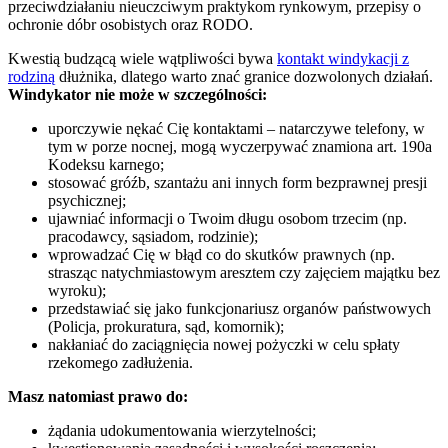
przeciwdziałaniu nieuczciwym praktykom rynkowym, przepisy o
ochronie dóbr osobistych oraz RODO.
Kwestią budzącą wiele wątpliwości bywa
kontakt windykacji z
rodziną
dłużnika, dlatego warto znać granice dozwolonych działań.
Windykator nie może w szczególności:
uporczywie nękać Cię kontaktami – natarczywe telefony, w
tym w porze nocnej, mogą wyczerpywać znamiona art. 190a
Kodeksu karnego;
stosować gróźb, szantażu ani innych form bezprawnej presji
psychicznej;
ujawniać informacji o Twoim długu osobom trzecim (np.
pracodawcy, sąsiadom, rodzinie);
wprowadzać Cię w błąd co do skutków prawnych (np.
strasząc natychmiastowym aresztem czy zajęciem majątku bez
wyroku);
przedstawiać się jako funkcjonariusz organów państwowych
(Policja, prokuratura, sąd, komornik);
nakłaniać do zaciągnięcia nowej pożyczki w celu spłaty
rzekomego zadłużenia.
Masz natomiast prawo do:
żądania udokumentowania wierzytelności;