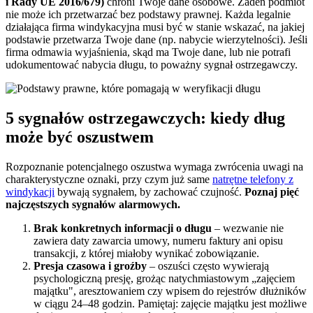
i Rady UE 2016/679)
chroni Twoje dane osobowe. Żaden podmiot
nie może ich przetwarzać bez podstawy prawnej. Każda legalnie
działająca firma windykacyjna musi być w stanie wskazać, na jakiej
podstawie przetwarza Twoje dane (np. nabycie wierzytelności). Jeśli
firma odmawia wyjaśnienia, skąd ma Twoje dane, lub nie potrafi
udokumentować nabycia długu, to poważny sygnał ostrzegawczy.
5 sygnałów ostrzegawczych: kiedy dług
może być oszustwem
Rozpoznanie potencjalnego oszustwa wymaga zwrócenia uwagi na
charakterystyczne oznaki, przy czym już same
natrętne telefony z
windykacji
bywają sygnałem, by zachować czujność.
Poznaj pięć
najczęstszych sygnałów alarmowych.
Brak konkretnych informacji o długu
– wezwanie nie
zawiera daty zawarcia umowy, numeru faktury ani opisu
transakcji, z której miałoby wynikać zobowiązanie.
Presja czasowa i groźby
– oszuści często wywierają
psychologiczną presję, grożąc natychmiastowym „zajęciem
majątku", aresztowaniem czy wpisem do rejestrów dłużników
w ciągu 24–48 godzin. Pamiętaj: zajęcie majątku jest możliwe