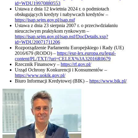
id=WDU19970880553
Ustawa z dnia 12 kwietnia 2024 r. o podmiotach
obsługujących kredyty i nabywcach kredytów –
https://isap.sejm.gov.pl/isap.nsf
Ustawa z dnia 23 sierpnia 2007 r. o przeciwdziałaniu
nieuczciwym praktykom rynkowym –
https://isap.sejm.gov.pl/isap.nsf/DocDetails.xsp?
id=WDU20071711206
Rozporządzenie Parlamentu Europejskiego i Rady (UE)
2016/679 (RODO) –
https://eur-lex.europa.eu/legal-
content/PL/TXT/?uri=CELEX%3A32016R0679
Rzecznik Finansowy –
https://rf.gov.pl/
Urząd Ochrony Konkurencji i Konsumentów –
https://www.uokik.gov.pl/
Biuro Informacji Kredytowej (BIK) –
https://www.bik.pl/