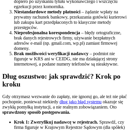
dopiero po uzyskaniu tytułu wykonawczego i wszczęciu
egzekucji przez komornika.
Niestandardowe metody płatności
– żądanie wpłaty na
prywatny rachunek bankowy, przekazania gotówki kurierowi
lub zakupu kart przedpłaconych to klasyczne metody
przestępców.
Nieprofesjonalna korespondencja
– błędy ortograficzne,
brak danych rejestrowych firmy, używanie bezpłatnych
adresów e-mail (np. gmail.com, wp.pl) zamiast firmowej
domeny.
Brak możliwości weryfikacji nadawcy
– podmiot nie
figuruje w KRS ani w CEIDG, nie ma działającej strony
internetowej, a podane numery telefonów są nieaktywne.
Dług oszustwo: jak sprawdzić? Krok po
kroku
Gdy otrzymasz wezwanie do zapłaty, nie ignoruj go, ale też nie płać
pochopnie, ponieważ niekiedy
dług jako błąd systemu
okazuje się
zwykłą pomyłką instytucji, a nie realnym zobowiązaniem. Oto
sprawdzony sposób postępowania.
Krok 1: Zweryfikuj nadawcę w rejestrach.
Sprawdź, czy
firma figuruje w Krajowym Rejestrze Sądowym (dla spółek)