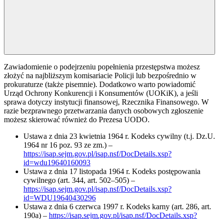
Zawiadomienie o podejrzeniu popełnienia przestępstwa możesz
złożyć na najbliższym komisariacie Policji lub bezpośrednio w
prokuraturze (także pisemnie). Dodatkowo warto powiadomić
Urząd Ochrony Konkurencji i Konsumentów (UOKiK), a jeśli
sprawa dotyczy instytucji finansowej, Rzecznika Finansowego. W
razie bezprawnego przetwarzania danych osobowych zgłoszenie
możesz skierować również do Prezesa UODO.
Ustawa z dnia 23 kwietnia 1964 r. Kodeks cywilny (t.j. Dz.U.
1964 nr 16 poz. 93 ze zm.) –
https://isap.sejm.gov.pl/isap.nsf/DocDetails.xsp?
id=wdu19640160093
Ustawa z dnia 17 listopada 1964 r. Kodeks postępowania
cywilnego (art. 344, art. 502–505) –
https://isap.sejm.gov.pl/isap.nsf/DocDetails.xsp?
id=WDU19640430296
Ustawa z dnia 6 czerwca 1997 r. Kodeks karny (art. 286, art.
190a) –
https://isap.sejm.gov.pl/isap.nsf/DocDetails.xsp?