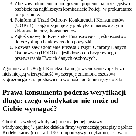
Złóż zawiadomienie o podejrzeniu popełnienia przestępstwa –
osobiście na najbliższym komisariacie Policji, w prokuraturze
lub pisemnie.
Poinformuj Urząd Ochrony Konkurencji i Konsumentów
(UOKiK) – organ zajmuje się praktykami naruszającymi
zbiorowe interesy konsumentów.
Zgłoś sprawę do Rzecznika Finansowego – jeśli oszustwo
dotyczy długu bankowego lub pożyczki.
Rozważ zawiadomienie Prezesa Urzędu Ochrony Danych
Osobowych (UODO) – jeśli doszło do bezprawnego
przetwarzania Twoich danych osobowych.
Zgodnie z art. 286 § 1 Kodeksu karnego wyłudzenie zapłaty za
nieistniejącą wierzytelność wyczerpuje znamiona oszustwa,
zagrożonego karą pozbawienia wolności od 6 miesięcy do 8 lat.
Prawa konsumenta podczas weryfikacji
długu: czego windykator nie może od
Ciebie wymagać?
Choć dla zwykłej windykacji nie ma jednej „ustawy
windykacyjnej", granice działań firmy wyznaczają przepisy ogólne:
Kodeks karny (m.in. art. 190a o uporczywym nękaniu), ustawa o