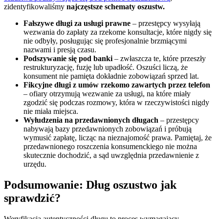
zidentyfikowaliśmy
najczęstsze schematy oszustw.
Fałszywe długi za usługi prawne
– przestępcy wysyłają
wezwania do zapłaty za rzekome konsultacje, które nigdy się
nie odbyły, posługując się profesjonalnie brzmiącymi
nazwami i presją czasu.
Podszywanie się pod banki
– zwłaszcza te, które przeszły
restrukturyzację, fuzję lub upadłość. Oszuści liczą, że
konsument nie pamięta dokładnie zobowiązań sprzed lat.
Fikcyjne długi z umów rzekomo zawartych przez telefon
– ofiary otrzymują wezwanie za usługi, na które miały
zgodzić się podczas rozmowy, która w rzeczywistości nigdy
nie miała miejsca.
Wyłudzenia na przedawnionych długach
– przestępcy
nabywają bazy przedawnionych zobowiązań i próbują
wymusić zapłatę, licząc na nieznajomość prawa. Pamiętaj, że
przedawnionego roszczenia konsumenckiego nie można
skutecznie dochodzić, a sąd uwzględnia przedawnienie z
urzędu.
Podsumowanie: Dług oszustwo jak
sprawdzić?
Weryfikacja autentyczności długu to proces wymagający