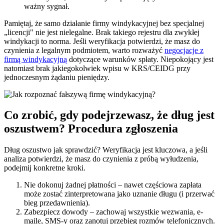
ważny sygnał.
Pamiętaj, że samo działanie firmy windykacyjnej bez specjalnej
„licencji" nie jest nielegalne. Brak takiego rejestru dla zwykłej
windykacji to norma. Jeśli weryfikacja potwierdzi, że masz do
czynienia z legalnym podmiotem, warto rozważyć
negocjacje z
firmą windykacyjną
dotyczące warunków spłaty. Niepokojący jest
natomiast brak jakiegokolwiek wpisu w KRS/CEIDG przy
jednoczesnym żądaniu pieniędzy.
Co zrobić, gdy podejrzewasz, że dług jest
oszustwem? Procedura zgłoszenia
Dług oszustwo jak sprawdzić? Weryfikacja jest kluczowa, a jeśli
analiza potwierdzi, że masz do czynienia z próbą wyłudzenia,
podejmij konkretne kroki.
Nie dokonuj żadnej płatności – nawet częściowa zapłata
może zostać zinterpretowana jako uznanie długu (i przerwać
bieg przedawnienia).
Zabezpiecz dowody – zachowaj wszystkie wezwania, e-
maile, SMS-y oraz zanotuj przebieg rozmów telefonicznych.