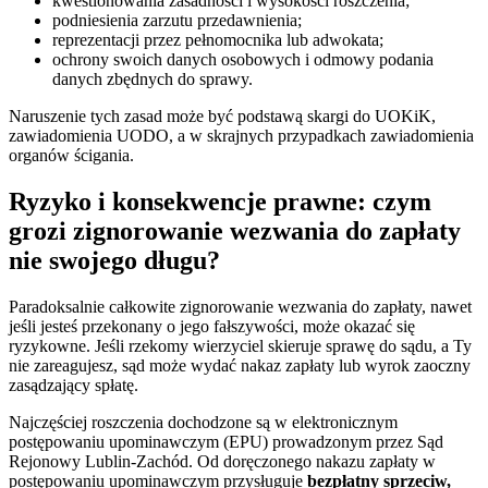
kwestionowania zasadności i wysokości roszczenia;
podniesienia zarzutu przedawnienia;
reprezentacji przez pełnomocnika lub adwokata;
ochrony swoich danych osobowych i odmowy podania
danych zbędnych do sprawy.
Naruszenie tych zasad może być podstawą skargi do UOKiK,
zawiadomienia UODO, a w skrajnych przypadkach zawiadomienia
organów ścigania.
Ryzyko i konsekwencje prawne: czym
grozi zignorowanie wezwania do zapłaty
nie swojego długu?
Paradoksalnie całkowite zignorowanie wezwania do zapłaty, nawet
jeśli jesteś przekonany o jego fałszywości, może okazać się
ryzykowne. Jeśli rzekomy wierzyciel skieruje sprawę do sądu, a Ty
nie zareagujesz, sąd może wydać nakaz zapłaty lub wyrok zaoczny
zasądzający spłatę.
Najczęściej roszczenia dochodzone są w elektronicznym
postępowaniu upominawczym (EPU) prowadzonym przez Sąd
Rejonowy Lublin-Zachód. Od doręczonego nakazu zapłaty w
postępowaniu upominawczym przysługuje
bezpłatny sprzeciw,