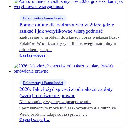
Dokumenty i Formalności
Pomoc online dla zadłużonych w 2026: gdzie
szukać i jak weryfikować wiarygodność
Zadłużenie to problem dotykający coraz większej liczby
Polaków. W obliczu kryzysu finansowego naturalnym
odruchem jest p…
Czytaj więcej →
Dokumenty i Formalności
2026: Jak złożyć sprzeciw od nakazu zapłaty
(wzór): omówienie prawne
Nakaz zapłaty wydany w postępowaniu
upominawczym może być zaskoczeniem dla dłużnika.
Wiele osób nie zdaje sobie sprawy, …
Czytaj więcej →