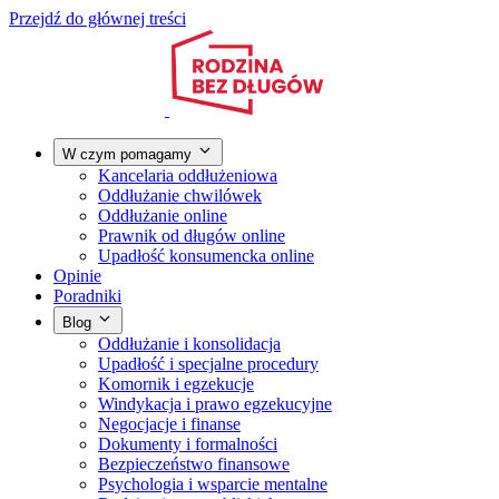
Przejdź do głównej treści
W czym pomagamy
Kancelaria oddłużeniowa
Oddłużanie chwilówek
Oddłużanie online
Prawnik od długów online
Upadłość konsumencka online
Opinie
Poradniki
Blog
Oddłużanie i konsolidacja
Upadłość i specjalne procedury
Komornik i egzekucje
Windykacja i prawo egzekucyjne
Negocjacje i finanse
Dokumenty i formalności
Bezpieczeństwo finansowe
Psychologia i wsparcie mentalne