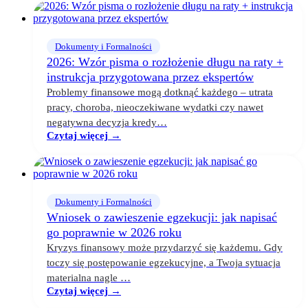
Dokumenty i Formalności
2026: Wzór pisma o rozłożenie długu na raty +
instrukcja przygotowana przez ekspertów
Problemy finansowe mogą dotknąć każdego – utrata
pracy, choroba, nieoczekiwane wydatki czy nawet
negatywna decyzja kredy…
Czytaj więcej →
Dokumenty i Formalności
Wniosek o zawieszenie egzekucji: jak napisać
go poprawnie w 2026 roku
Kryzys finansowy może przydarzyć się każdemu. Gdy
toczy się postępowanie egzekucyjne, a Twoja sytuacja
materialna nagle …
Czytaj więcej →