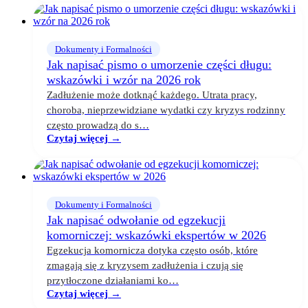
Dokumenty i Formalności
Jak napisać pismo o umorzenie części długu:
wskazówki i wzór na 2026 rok
Zadłużenie może dotknąć każdego. Utrata pracy,
choroba, nieprzewidziane wydatki czy kryzys rodzinny
często prowadzą do s…
Czytaj więcej →
Dokumenty i Formalności
Jak napisać odwołanie od egzekucji
komorniczej: wskazówki ekspertów w 2026
Egzekucja komornicza dotyka często osób, które
zmagają się z kryzysem zadłużenia i czują się
przytłoczone działaniami ko…
Czytaj więcej →