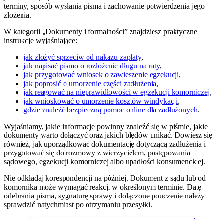
terminy, sposób wysłania pisma i zachowanie potwierdzenia jego
złożenia.
W kategorii „Dokumenty i formalności” znajdziesz praktyczne
instrukcje wyjaśniające:
jak złożyć sprzeciw od nakazu zapłaty
,
jak napisać pismo o rozłożenie długu na raty
,
jak przygotować wniosek o zawieszenie egzekucji
,
jak poprosić o umorzenie części zadłużenia
,
jak reagować na nieprawidłowości w egzekucji komorniczej
,
jak wnioskować o umorzenie kosztów windykacji
,
gdzie znaleźć bezpieczną pomoc online dla zadłużonych
.
Wyjaśniamy, jakie informacje powinny znaleźć się w piśmie, jakie
dokumenty warto dołączyć oraz jakich błędów unikać. Dowiesz się
również, jak uporządkować dokumentację dotyczącą zadłużenia i
przygotować się do rozmowy z wierzycielem, postępowania
sądowego, egzekucji komorniczej albo upadłości konsumenckiej.
Nie odkładaj korespondencji na później. Dokument z sądu lub od
komornika może wymagać reakcji w określonym terminie. Datę
odebrania pisma, sygnaturę sprawy i dołączone pouczenie należy
sprawdzić natychmiast po otrzymaniu przesyłki.