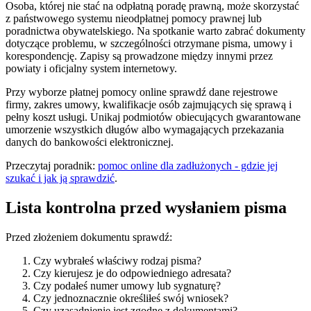
Osoba, której nie stać na odpłatną poradę prawną, może skorzystać
z państwowego systemu nieodpłatnej pomocy prawnej lub
poradnictwa obywatelskiego. Na spotkanie warto zabrać dokumenty
dotyczące problemu, w szczególności otrzymane pisma, umowy i
korespondencję. Zapisy są prowadzone między innymi przez
powiaty i oficjalny system internetowy.
Przy wyborze płatnej pomocy online sprawdź dane rejestrowe
firmy, zakres umowy, kwalifikacje osób zajmujących się sprawą i
pełny koszt usługi. Unikaj podmiotów obiecujących gwarantowane
umorzenie wszystkich długów albo wymagających przekazania
danych do bankowości elektronicznej.
Przeczytaj poradnik:
pomoc online dla zadłużonych - gdzie jej
szukać i jak ją sprawdzić
.
Lista kontrolna przed wysłaniem pisma
Przed złożeniem dokumentu sprawdź:
Czy wybrałeś właściwy rodzaj pisma?
Czy kierujesz je do odpowiedniego adresata?
Czy podałeś numer umowy lub sygnaturę?
Czy jednoznacznie określiłeś swój wniosek?
Czy uzasadnienie jest zgodne z dokumentami?