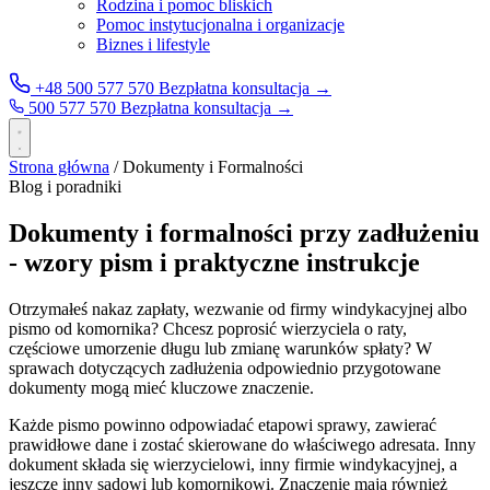
Rodzina i pomoc bliskich
Pomoc instytucjonalna i organizacje
Biznes i lifestyle
+48 500 577 570
Bezpłatna konsultacja →
500 577 570
Bezpłatna konsultacja →
Strona główna
/
Dokumenty i Formalności
Blog i poradniki
Dokumenty i formalności przy zadłużeniu
- wzory pism i praktyczne instrukcje
Otrzymałeś nakaz zapłaty, wezwanie od firmy windykacyjnej albo
pismo od komornika? Chcesz poprosić wierzyciela o raty,
częściowe umorzenie długu lub zmianę warunków spłaty? W
sprawach dotyczących zadłużenia odpowiednio przygotowane
dokumenty mogą mieć kluczowe znaczenie.
Każde pismo powinno odpowiadać etapowi sprawy, zawierać
prawidłowe dane i zostać skierowane do właściwego adresata. Inny
dokument składa się wierzycielowi, inny firmie windykacyjnej, a
jeszcze inny sądowi lub komornikowi. Znaczenie mają również