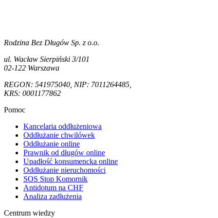
Rodzina Bez Długów Sp. z o.o.
ul. Wacław Sierpiński 3/101
02-122 Warszawa
REGON: 541975040, NIP: 7011264485,
KRS: 0001177862
Pomoc
Kancelaria oddłużeniowa
Oddłużanie chwilówek
Oddłużanie online
Prawnik od długów online
Upadłość konsumencka online
Oddłużanie nieruchomości
SOS Stop Komornik
Antidotum na CHF
Analiza zadłużenia
Centrum wiedzy