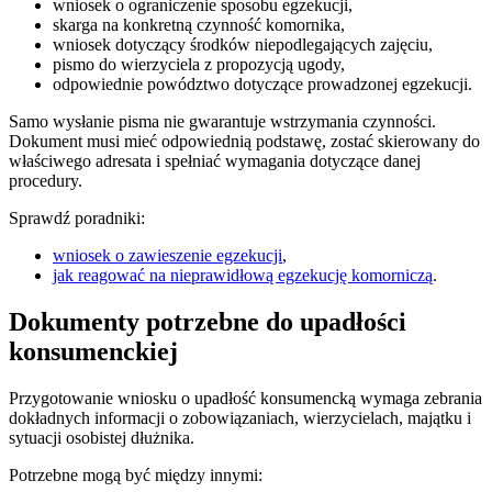
wniosek o ograniczenie sposobu egzekucji,
skarga na konkretną czynność komornika,
wniosek dotyczący środków niepodlegających zajęciu,
pismo do wierzyciela z propozycją ugody,
odpowiednie powództwo dotyczące prowadzonej egzekucji.
Samo wysłanie pisma nie gwarantuje wstrzymania czynności.
Dokument musi mieć odpowiednią podstawę, zostać skierowany do
właściwego adresata i spełniać wymagania dotyczące danej
procedury.
Sprawdź poradniki:
wniosek o zawieszenie egzekucji
,
jak reagować na nieprawidłową egzekucję komorniczą
.
Dokumenty potrzebne do upadłości
konsumenckiej
Przygotowanie wniosku o upadłość konsumencką wymaga zebrania
dokładnych informacji o zobowiązaniach, wierzycielach, majątku i
sytuacji osobistej dłużnika.
Potrzebne mogą być między innymi: