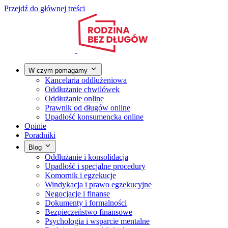
Przejdź do głównej treści
W czym pomagamy
Kancelaria oddłużeniowa
Oddłużanie chwilówek
Oddłużanie online
Prawnik od długów online
Upadłość konsumencka online
Opinie
Poradniki
Blog
Oddłużanie i konsolidacja
Upadłość i specjalne procedury
Komornik i egzekucje
Windykacja i prawo egzekucyjne
Negocjacje i finanse
Dokumenty i formalności
Bezpieczeństwo finansowe
Psychologia i wsparcie mentalne