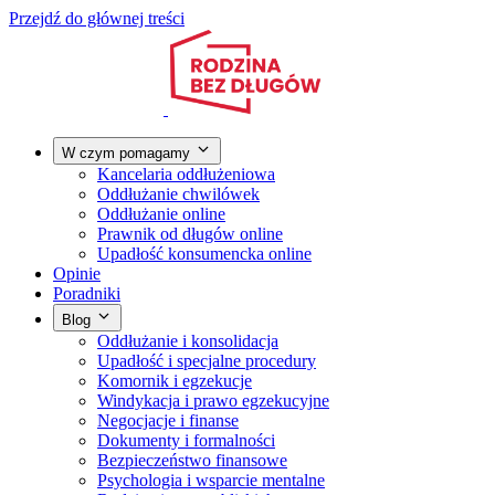
Przejdź do głównej treści
W czym pomagamy
Kancelaria oddłużeniowa
Oddłużanie chwilówek
Oddłużanie online
Prawnik od długów online
Upadłość konsumencka online
Opinie
Poradniki
Blog
Oddłużanie i konsolidacja
Upadłość i specjalne procedury
Komornik i egzekucje
Windykacja i prawo egzekucyjne
Negocjacje i finanse
Dokumenty i formalności
Bezpieczeństwo finansowe
Psychologia i wsparcie mentalne