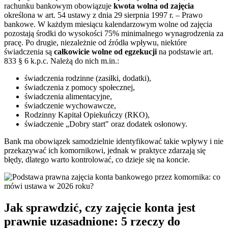
rachunku bankowym obowiązuje
kwota wolna od zajęcia
określona w art. 54 ustawy z dnia 29 sierpnia 1997 r. – Prawo
bankowe. W każdym miesiącu kalendarzowym wolne od zajęcia
pozostają środki do wysokości 75% minimalnego wynagrodzenia za
pracę. Po drugie, niezależnie od źródła wpływu, niektóre
świadczenia są
całkowicie wolne od egzekucji
na podstawie art.
833 § 6 k.p.c. Należą do nich m.in.:
świadczenia rodzinne (zasiłki, dodatki),
świadczenia z pomocy społecznej,
świadczenia alimentacyjne,
świadczenie wychowawcze,
Rodzinny Kapitał Opiekuńczy (RKO),
świadczenie „Dobry start" oraz dodatek osłonowy.
Bank ma obowiązek samodzielnie identyfikować takie wpływy i nie
przekazywać ich komornikowi, jednak w praktyce zdarzają się
błędy, dlatego warto kontrolować, co dzieje się na koncie.
Jak sprawdzić, czy zajęcie konta jest
prawnie uzasadnione: 5 rzeczy do