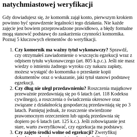
natychmiastowej weryfikacji
Gdy dowiadujesz się, że komornik zajął konto, pierwszym krokiem
powinno być sprawdzenie legalności tego działania. Nie każde
zajęcie jest bowiem przeprowadzone prawidłowo, a błędy formalne
mogą stanowić podstawę do zaskarżenia czynności komornika.
Poznaj 5 kluczowych elementów do weryfikacji.
Czy komornik ma ważny tytuł wykonawczy?
Sprawdź,
czy otrzymałeś zawiadomienie o wszczęciu egzekucji wraz z
odpisem tytułu wykonawczego (art. 805 k.p.c.). Jeśli nie masz
wiedzy o istnieniu żadnego wyroku czy nakazu zapłaty,
możesz wystąpić do komornika o przesłanie kopii
dokumentów oraz o wskazanie, jaki tytuł stanowi podstawę
egzekucji.
Czy dług nie uległ przedawnieniu?
Roszczenia majątkowe
przeważnie przedawniają się po 6 latach (art. 118 Kodeksu
cywilnego), a roszczenia o świadczenia okresowe oraz
związane z działalnością gospodarczą przedawniają się po 3
latach. Pamiętaj jednak, że roszczenie stwierdzone
prawomocnym orzeczeniem lub ugodą przedawnia się
dopiero po 6 latach (art. 125 k.c.). Jeśli zobowiązanie jest
stare, warto zweryfikować, czy egzekucja ma podstawy.
Czy zajęto środki wolne od egzekucji?
Zweryfikuj