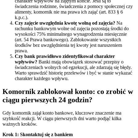
charakter wpływów na zajętym koncie. Jeśli są to
świadczenia rodzinne, świadczenia z pomocy społecznej czy
alimenty, komornik nie ma prawa ich zająć (art. 833 § 6
k.p.c.).
Czy zajęcie uwzględnia kwotę wolną od zajęcia?
Na
rachunku bankowym wolne od zajęcia pozostają środki do
wysokości 75% minimalnego wynagrodzenia miesięcznie
(art. 54 Prawa bankowego). Zablokowanie wszystkich
środków bez uwzględnienia tej kwoty jest naruszeniem
prawa.
Czy bank prawidłowo zidentyfikował charakter
wpływów?
Banki mają obowiązek stosować przepisy o
świadczeniach wolnych od egzekucji, ale zdarzają się błędy.
Warto sprawdzić historię przelewów i być w stanie wykazać
charakter każdego wpływu.
Komornik zablokował konto: co zrobić w
ciągu pierwszych 24 godzin?
Gdy komornik zajął konto bankowe, kluczowe znaczenie ma
szybkość reakcji. W ciągu pierwszych dni warto podjąć kilka
ważnych kroków.
Krok 1: Skontaktuj się z bankiem