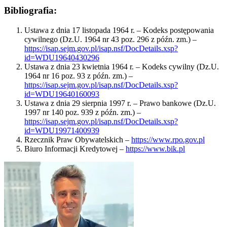
Bibliografia:
Ustawa z dnia 17 listopada 1964 r. – Kodeks postępowania
cywilnego (Dz.U. 1964 nr 43 poz. 296 z późn. zm.) –
https://isap.sejm.gov.pl/isap.nsf/DocDetails.xsp?
id=WDU19640430296
Ustawa z dnia 23 kwietnia 1964 r. – Kodeks cywilny (Dz.U.
1964 nr 16 poz. 93 z późn. zm.) –
https://isap.sejm.gov.pl/isap.nsf/DocDetails.xsp?
id=WDU19640160093
Ustawa z dnia 29 sierpnia 1997 r. – Prawo bankowe (Dz.U.
1997 nr 140 poz. 939 z późn. zm.) –
https://isap.sejm.gov.pl/isap.nsf/DocDetails.xsp?
id=WDU19971400939
Rzecznik Praw Obywatelskich –
https://www.rpo.gov.pl
Biuro Informacji Kredytowej –
https://www.bik.pl