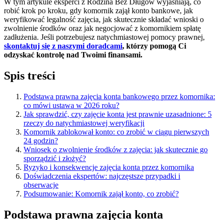
W tym artykule eksperci z Rodzina Bez Długów wyjaśniają, co
robić krok po kroku, gdy komornik zajął konto bankowe, jak
weryfikować legalność zajęcia, jak skutecznie składać wnioski o
zwolnienie środków oraz jak negocjować z komornikiem spłatę
zadłużenia. Jeśli potrzebujesz natychmiastowej pomocy prawnej,
skontaktuj się z naszymi doradcami
, którzy pomogą Ci
odzyskać kontrolę nad Twoimi finansami.
Spis treści
Podstawa prawna zajęcia konta bankowego przez komornika:
co mówi ustawa w 2026 roku?
Jak sprawdzić, czy zajęcie konta jest prawnie uzasadnione: 5
rzeczy do natychmiastowej weryfikacji
Komornik zablokował konto: co zrobić w ciągu pierwszych
24 godzin?
Wniosek o zwolnienie środków z zajęcia: jak skutecznie go
sporządzić i złożyć?
Ryzyko i konsekwencje zajęcia konta przez komornika
Doświadczenia ekspertów: najczęstsze przypadki i
obserwacje
Podsumowanie: Komornik zajął konto, co zrobić?
Podstawa prawna zajęcia konta