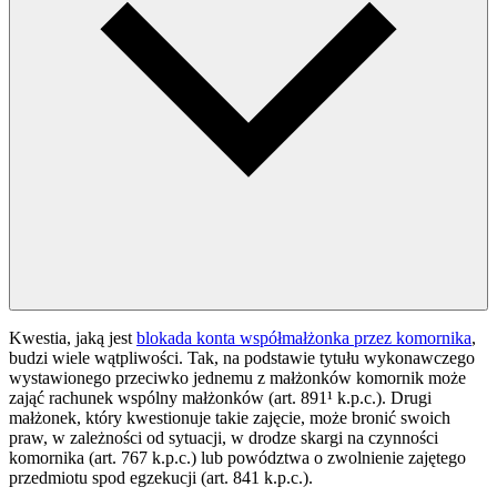
Kwestia, jaką jest
blokada konta współmałżonka przez komornika
,
budzi wiele wątpliwości. Tak, na podstawie tytułu wykonawczego
wystawionego przeciwko jednemu z małżonków komornik może
zająć rachunek wspólny małżonków (art. 891¹ k.p.c.). Drugi
małżonek, który kwestionuje takie zajęcie, może bronić swoich
praw, w zależności od sytuacji, w drodze skargi na czynności
komornika (art. 767 k.p.c.) lub powództwa o zwolnienie zajętego
przedmiotu spod egzekucji (art. 841 k.p.c.).