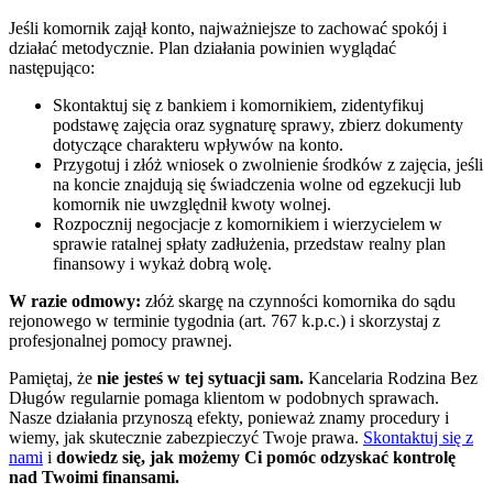
Jeśli komornik zajął konto, najważniejsze to zachować spokój i
działać metodycznie. Plan działania powinien wyglądać
następująco:
Skontaktuj się z bankiem i komornikiem, zidentyfikuj
podstawę zajęcia oraz sygnaturę sprawy, zbierz dokumenty
dotyczące charakteru wpływów na konto.
Przygotuj i złóż wniosek o zwolnienie środków z zajęcia, jeśli
na koncie znajdują się świadczenia wolne od egzekucji lub
komornik nie uwzględnił kwoty wolnej.
Rozpocznij negocjacje z komornikiem i wierzycielem w
sprawie ratalnej spłaty zadłużenia, przedstaw realny plan
finansowy i wykaż dobrą wolę.
W razie odmowy:
złóż skargę na czynności komornika do sądu
rejonowego w terminie tygodnia (art. 767 k.p.c.) i skorzystaj z
profesjonalnej pomocy prawnej.
Pamiętaj, że
nie jesteś w tej sytuacji sam.
Kancelaria Rodzina Bez
Długów regularnie pomaga klientom w podobnych sprawach.
Nasze działania przynoszą efekty, ponieważ znamy procedury i
wiemy, jak skutecznie zabezpieczyć Twoje prawa.
Skontaktuj się z
nami
i
dowiedz się, jak możemy Ci pomóc odzyskać kontrolę
nad Twoimi finansami.