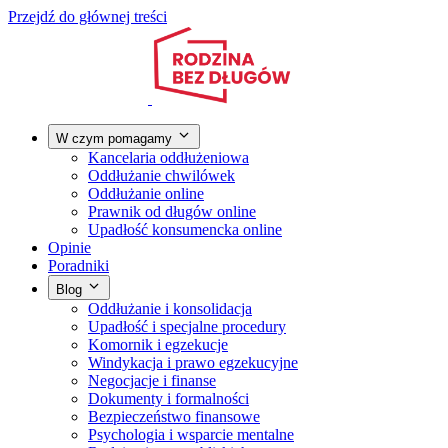
Przejdź do głównej treści
W czym pomagamy
Kancelaria oddłużeniowa
Oddłużanie chwilówek
Oddłużanie online
Prawnik od długów online
Upadłość konsumencka online
Opinie
Poradniki
Blog
Oddłużanie i konsolidacja
Upadłość i specjalne procedury
Komornik i egzekucje
Windykacja i prawo egzekucyjne
Negocjacje i finanse
Dokumenty i formalności
Bezpieczeństwo finansowe
Psychologia i wsparcie mentalne