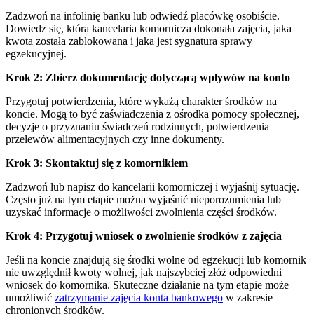
Zadzwoń na infolinię banku lub odwiedź placówkę osobiście.
Dowiedz się, która kancelaria komornicza dokonała zajęcia, jaka
kwota została zablokowana i jaka jest sygnatura sprawy
egzekucyjnej.
Krok 2: Zbierz dokumentację dotyczącą wpływów na konto
Przygotuj potwierdzenia, które wykażą charakter środków na
koncie. Mogą to być zaświadczenia z ośrodka pomocy społecznej,
decyzje o przyznaniu świadczeń rodzinnych, potwierdzenia
przelewów alimentacyjnych czy inne dokumenty.
Krok 3: Skontaktuj się z komornikiem
Zadzwoń lub napisz do kancelarii komorniczej i wyjaśnij sytuację.
Często już na tym etapie można wyjaśnić nieporozumienia lub
uzyskać informacje o możliwości zwolnienia części środków.
Krok 4: Przygotuj wniosek o zwolnienie środków z zajęcia
Jeśli na koncie znajdują się środki wolne od egzekucji lub komornik
nie uwzględnił kwoty wolnej, jak najszybciej złóż odpowiedni
wniosek do komornika. Skuteczne działanie na tym etapie może
umożliwić
zatrzymanie zajęcia konta bankowego
w zakresie
chronionych środków.