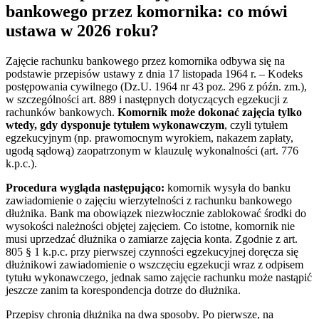
bankowego przez komornika: co mówi
ustawa w 2026 roku?
Zajęcie rachunku bankowego przez komornika odbywa się na
podstawie przepisów ustawy z dnia 17 listopada 1964 r. – Kodeks
postępowania cywilnego (Dz.U. 1964 nr 43 poz. 296 z późn. zm.),
w szczególności art. 889 i następnych dotyczących egzekucji z
rachunków bankowych.
Komornik może dokonać zajęcia tylko
wtedy, gdy dysponuje tytułem wykonawczym
, czyli tytułem
egzekucyjnym (np. prawomocnym wyrokiem, nakazem zapłaty,
ugodą sądową) zaopatrzonym w klauzulę wykonalności (art. 776
k.p.c.).
Procedura wygląda następująco:
komornik wysyła do banku
zawiadomienie o zajęciu wierzytelności z rachunku bankowego
dłużnika. Bank ma obowiązek niezwłocznie zablokować środki do
wysokości należności objętej zajęciem. Co istotne, komornik nie
musi uprzedzać dłużnika o zamiarze zajęcia konta. Zgodnie z art.
805 § 1 k.p.c. przy pierwszej czynności egzekucyjnej doręcza się
dłużnikowi zawiadomienie o wszczęciu egzekucji wraz z odpisem
tytułu wykonawczego, jednak samo zajęcie rachunku może nastąpić
jeszcze zanim ta korespondencja dotrze do dłużnika.
Przepisy chronią dłużnika na dwa sposoby. Po pierwsze, na