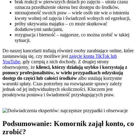
brak reakcji w pierwszych dniach po zajęciu – utrata czasu
oznacza przedłużenie okresu bez dostępu do środków,
nieznajomość swoich praw – wiele osób nie wie o istnieniu
kwoty wolnej od zajęcia i świadczeń wolnych od egzekucji,
próby ukrywania majątku – co może skutkować
dodatkowymi sankcjami,
rezygnacja i bierność – najgorsze, co można zrobić w takiej
sytuacji.
Do naszej kancelarii trafiają również osoby zarabiające online, które
zastanawiają się, czy możliwe jest
zajęcie konta TikTok lub
YouTube
, gdy czerpią z nich dochody. Z drugiej strony
obserwujemy, że
klienci, którzy działają szybko i korzystają z
pomocy profesjonalistów, w wielu przypadkach odzyskują
dostęp do części lub całości środków
albo ustalają korzystne
warunki spłaty. Czas potrzebny na rozwiązanie sprawy zależy
jednak od jej indywidualnych okoliczności. Kluczem jest
proaktywna postawa i świadomość przysługujących praw.
Podsumowanie: Komornik zajął konto, co
zrobić?