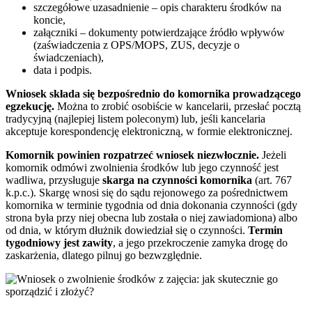
szczegółowe uzasadnienie – opis charakteru środków na
koncie,
załączniki – dokumenty potwierdzające źródło wpływów
(zaświadczenia z OPS/MOPS, ZUS, decyzje o
świadczeniach),
data i podpis.
Wniosek składa się bezpośrednio do komornika prowadzącego
egzekucję.
Można to zrobić osobiście w kancelarii, przesłać pocztą
tradycyjną (najlepiej listem poleconym) lub, jeśli kancelaria
akceptuje korespondencję elektroniczną, w formie elektronicznej.
Komornik powinien rozpatrzeć wniosek niezwłocznie.
Jeżeli
komornik odmówi zwolnienia środków lub jego czynność jest
wadliwa, przysługuje
skarga na czynności komornika
(art. 767
k.p.c.). Skargę wnosi się do sądu rejonowego za pośrednictwem
komornika w terminie tygodnia od dnia dokonania czynności (gdy
strona była przy niej obecna lub została o niej zawiadomiona) albo
od dnia, w którym dłużnik dowiedział się o czynności.
Termin
tygodniowy jest zawity
, a jego przekroczenie zamyka drogę do
zaskarżenia, dlatego pilnuj go bezwzględnie.