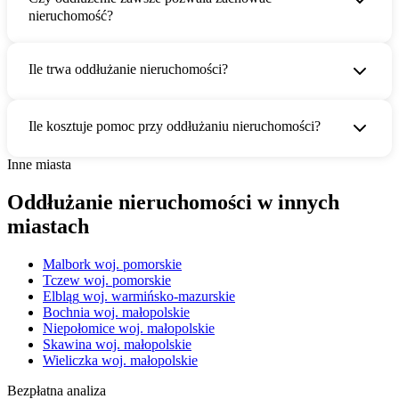
nieruchomość?
Ile trwa oddłużanie nieruchomości?
Ile kosztuje pomoc przy oddłużaniu nieruchomości?
Inne miasta
Oddłużanie nieruchomości w innych
miastach
Malbork
woj. pomorskie
Tczew
woj. pomorskie
Elbląg
woj. warmińsko-mazurskie
Bochnia
woj. małopolskie
Niepołomice
woj. małopolskie
Skawina
woj. małopolskie
Wieliczka
woj. małopolskie
Bezpłatna analiza