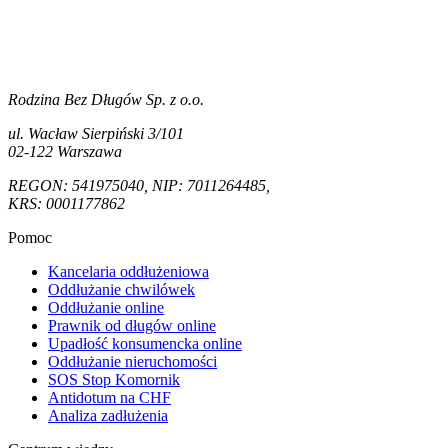
Rodzina Bez Długów Sp. z o.o.
ul. Wacław Sierpiński 3/101
02-122 Warszawa
REGON: 541975040, NIP: 7011264485,
KRS: 0001177862
Pomoc
Kancelaria oddłużeniowa
Oddłużanie chwilówek
Oddłużanie online
Prawnik od długów online
Upadłość konsumencka online
Oddłużanie nieruchomości
SOS Stop Komornik
Antidotum na CHF
Analiza zadłużenia