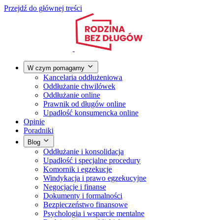
Przejdź do głównej treści
W czym pomagamy
Kancelaria oddłużeniowa
Oddłużanie chwilówek
Oddłużanie online
Prawnik od długów online
Upadłość konsumencka online
Opinie
Poradniki
Blog
Oddłużanie i konsolidacja
Upadłość i specjalne procedury
Komornik i egzekucje
Windykacja i prawo egzekucyjne
Negocjacje i finanse
Dokumenty i formalności
Bezpieczeństwo finansowe
Psychologia i wsparcie mentalne