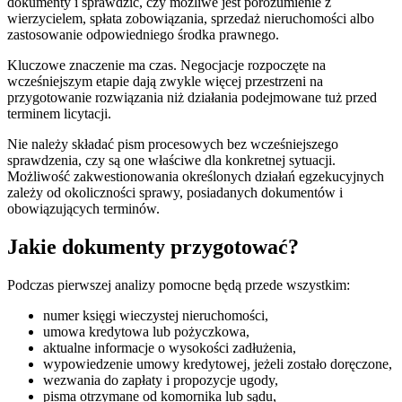
dokumenty i sprawdzić, czy możliwe jest porozumienie z
wierzycielem, spłata zobowiązania, sprzedaż nieruchomości albo
zastosowanie odpowiedniego środka prawnego.
Kluczowe znaczenie ma czas. Negocjacje rozpoczęte na
wcześniejszym etapie dają zwykle więcej przestrzeni na
przygotowanie rozwiązania niż działania podejmowane tuż przed
terminem licytacji.
Nie należy składać pism procesowych bez wcześniejszego
sprawdzenia, czy są one właściwe dla konkretnej sytuacji.
Możliwość zakwestionowania określonych działań egzekucyjnych
zależy od okoliczności sprawy, posiadanych dokumentów i
obowiązujących terminów.
Jakie dokumenty przygotować?
Podczas pierwszej analizy pomocne będą przede wszystkim:
numer księgi wieczystej nieruchomości,
umowa kredytowa lub pożyczkowa,
aktualne informacje o wysokości zadłużenia,
wypowiedzenie umowy kredytowej, jeżeli zostało doręczone,
wezwania do zapłaty i propozycje ugody,
pisma otrzymane od komornika lub sądu,