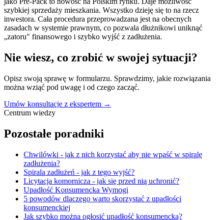
jako Pre-Pack to nowość na Polskim rynku. Daje możliwość
szybkiej sprzedaży mieszkania. Wszystko dzieję się to na rzecz
inwestora. Cała procedura przeprowadzana jest na obecnych
zasadach w systemie prawnym, co pozwala dłużnikowi uniknąć
„zatoru" finansowego i szybko wyjść z zadłużenia.
Nie wiesz, co zrobić w swojej sytuacji?
Opisz swoją sprawę w formularzu. Sprawdzimy, jakie rozwiązania
można wziąć pod uwagę i od czego zacząć.
Umów konsultacje z ekspertem →
Centrum wiedzy
Pozostałe poradniki
Chwilówki - jak z nich korzystać aby nie wpaść w spiralę
zadłużenia?
Spirala zadłużeń - jak z tego wyjść?
Licytacja komornicza - jak się przed nią uchronić?
Upadłość Konsumencka Wymogi
5 powodów dlaczego warto skorzystać z upadłości
konsumenckiej
Jak szybko można ogłosić upadłość konsumencką?