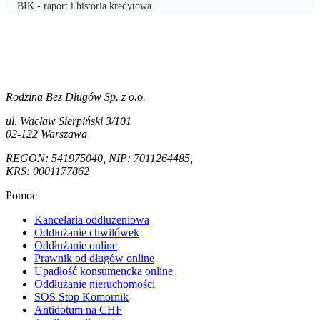
BIK - raport i historia kredytowa
Rodzina Bez Długów Sp. z o.o.
ul. Wacław Sierpiński 3/101
02-122 Warszawa
REGON: 541975040, NIP: 7011264485,
KRS: 0001177862
Pomoc
Kancelaria oddłużeniowa
Oddłużanie chwilówek
Oddłużanie online
Prawnik od długów online
Upadłość konsumencka online
Oddłużanie nieruchomości
SOS Stop Komornik
Antidotum na CHF