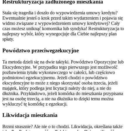
Restrukturyzacja zadłużonego mieszkania
Stała się tragedia i doszło do wypowiedzenia umowy kredytu?
Ewentualnie jesteś o krok przed takim wydarzeniem i pojawia się
widmo związane z wypowiedzeniem umowy kredytowej? Cały
czas możesz uniknąć komornika lub syndyka! Restrukturyzacja to
najlepszy wybór, który wynegocjuje dla Ciebie najlepszy plan
spłaty.
Powództwo przeciwegzekucyjne
Ta metoda dzieli się na dwie taktyki. Powództwo Opozycyjne lub
Ekscydencyjne. W przypadku tego pierwszego jest możliwość
pozbawienia tytułu wykonawczego w całości, lub częściowo
podmiotowi egzekucyjnemu. Jeżeli chodzi o powództwo
ekscydencyjne to może z niego skorzystać osoba trzecia, jeżeli
majątek, który podlega jest licytacji należy do niej, a nie do
dłużnika. Przykładowo, jeżeli komórka do mieszkania przypisana
jest na osobę trzecią, a nie na dłużnika to dzięki temu można
wykluczyć tę komórkę z egzekucji.
Likwidacja mieszkania
Brzmi strasznie? Ale nie o to chodzi. Likwidacja, określana także