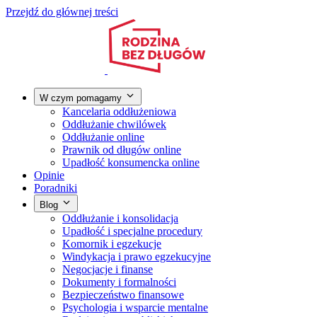
Przejdź do głównej treści
W czym pomagamy
Kancelaria oddłużeniowa
Oddłużanie chwilówek
Oddłużanie online
Prawnik od długów online
Upadłość konsumencka online
Opinie
Poradniki
Blog
Oddłużanie i konsolidacja
Upadłość i specjalne procedury
Komornik i egzekucje
Windykacja i prawo egzekucyjne
Negocjacje i finanse
Dokumenty i formalności
Bezpieczeństwo finansowe
Psychologia i wsparcie mentalne