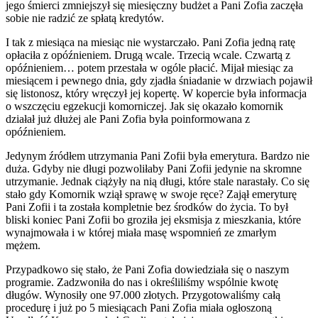
jego śmierci zmniejszył się miesięczny budżet a Pani Zofia zaczęła
sobie nie radzić ze spłatą kredytów.
I tak z miesiąca na miesiąc nie wystarczało. Pani Zofia jedną ratę
opłaciła z opóźnieniem. Drugą wcale. Trzecią wcale. Czwartą z
opóźnieniem… potem przestała w ogóle płacić. Mijał miesiąc za
miesiącem i pewnego dnia, gdy zjadła śniadanie w drzwiach pojawił
się listonosz, który wręczył jej kopertę. W kopercie była informacja
o wszczęciu egzekucji komorniczej. Jak się okazało komornik
działał już dłużej ale Pani Zofia była poinformowana z
opóźnieniem.
Jedynym źródłem utrzymania Pani Zofii była emerytura. Bardzo nie
duża. Gdyby nie długi pozwoliłaby Pani Zofii jedynie na skromne
utrzymanie. Jednak ciążyły na nią długi, które stale narastały. Co się
stało gdy Komornik wziął sprawę w swoje ręce? Zajął emeryturę
Pani Zofii i ta została kompletnie bez środków do życia. To był
bliski koniec Pani Zofii bo groziła jej eksmisja z mieszkania, które
wynajmowała i w której miała masę wspomnień ze zmarłym
mężem.
Przypadkowo się stało, że Pani Zofia dowiedziała się o naszym
programie. Zadzwoniła do nas i określiliśmy wspólnie kwotę
długów. Wynosiły one 97.000 złotych. Przygotowaliśmy całą
procedurę i już po 5 miesiącach Pani Zofia miała ogłoszoną