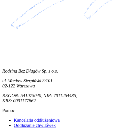
Rodzina Bez Długów Sp. z o.o.
ul. Wacław Sierpiński 3/101
02-122 Warszawa
REGON: 541975040, NIP: 7011264485,
KRS: 0001177862
Pomoc
Kancelaria oddłużeniowa
Oddłużanie chwilówek