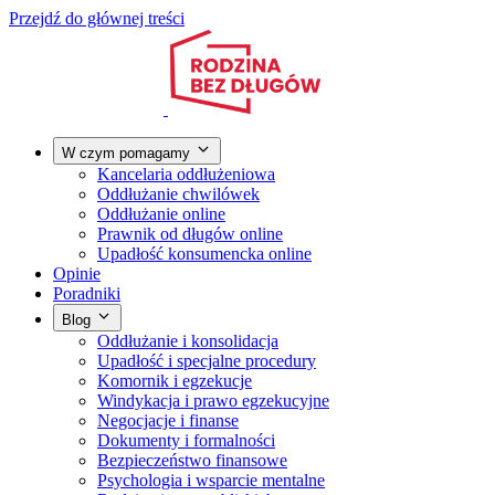
Przejdź do głównej treści
W czym pomagamy
Kancelaria oddłużeniowa
Oddłużanie chwilówek
Oddłużanie online
Prawnik od długów online
Upadłość konsumencka online
Opinie
Poradniki
Blog
Oddłużanie i konsolidacja
Upadłość i specjalne procedury
Komornik i egzekucje
Windykacja i prawo egzekucyjne
Negocjacje i finanse
Dokumenty i formalności
Bezpieczeństwo finansowe
Psychologia i wsparcie mentalne