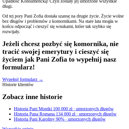
Upadłość Konsumencką! Czyli zostały jej umorzone wszystkie
długi.
Od tej pory Pani Zofia dostała szansę na drugie życie. Życie wolne
bez długów i problemów z komornikami. Na stare lata mogła w
końcu odpocząć i cieszyć się wnukami, które tak szybko się
rozwijały.
Jeżeli chcesz pozbyć się komornika, nie
tracić swojej emerytury i cieszyć się
życiem jak Pani Zofia to wypełnij nasz
formularz!
Wypełnij formularz →
Historie klientów
Zobacz inne historie
Historia Pani Moniki
100 000 zł · umorzonych długów
Historia Pana Romana
134 000 zł · umorzonych długów
Historia Pani Karoliny
90% · umorzonych długów
Wszystkie opinie →