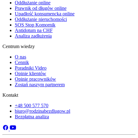
Oddłużanie online
Prawnik od długów online
Upadłość konsumencka online
Oddłużanie nieruchomości
SOS Stop Komornik
Antidotum na CHF
Analiza zadłużenia
Centrum wiedzy
O nas
Cennik
Poradniki Video
Opinie klientów
Opinie pracowników
Zostań naszym partnerem
Kontakt
+48 500 577 570
biuro@rodzinabezdlugow.pl
Bezpłatna analiza