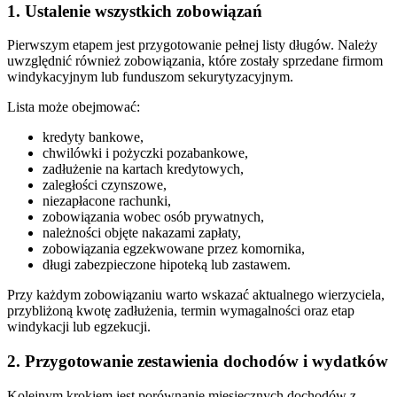
1. Ustalenie wszystkich zobowiązań
Pierwszym etapem jest przygotowanie pełnej listy długów. Należy
uwzględnić również zobowiązania, które zostały sprzedane firmom
windykacyjnym lub funduszom sekurytyzacyjnym.
Lista może obejmować:
kredyty bankowe,
chwilówki i pożyczki pozabankowe,
zadłużenie na kartach kredytowych,
zaległości czynszowe,
niezapłacone rachunki,
zobowiązania wobec osób prywatnych,
należności objęte nakazami zapłaty,
zobowiązania egzekwowane przez komornika,
długi zabezpieczone hipoteką lub zastawem.
Przy każdym zobowiązaniu warto wskazać aktualnego wierzyciela,
przybliżoną kwotę zadłużenia, termin wymagalności oraz etap
windykacji lub egzekucji.
2. Przygotowanie zestawienia dochodów i wydatków
Kolejnym krokiem jest porównanie miesięcznych dochodów z