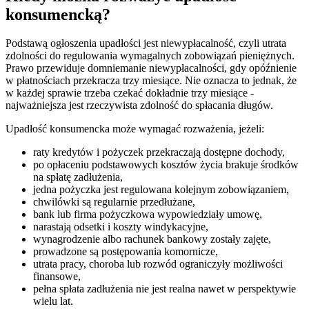
konsumencką?
Podstawą ogłoszenia upadłości jest niewypłacalność, czyli utrata
zdolności do regulowania wymagalnych zobowiązań pieniężnych.
Prawo przewiduje domniemanie niewypłacalności, gdy opóźnienie
w płatnościach przekracza trzy miesiące. Nie oznacza to jednak, że
w każdej sprawie trzeba czekać dokładnie trzy miesiące -
najważniejsza jest rzeczywista zdolność do spłacania długów.
Upadłość konsumencka może wymagać rozważenia, jeżeli:
raty kredytów i pożyczek przekraczają dostępne dochody,
po opłaceniu podstawowych kosztów życia brakuje środków
na spłatę zadłużenia,
jedna pożyczka jest regulowana kolejnym zobowiązaniem,
chwilówki są regularnie przedłużane,
bank lub firma pożyczkowa wypowiedziały umowę,
narastają odsetki i koszty windykacyjne,
wynagrodzenie albo rachunek bankowy zostały zajęte,
prowadzone są postępowania komornicze,
utrata pracy, choroba lub rozwód ograniczyły możliwości
finansowe,
pełna spłata zadłużenia nie jest realna nawet w perspektywie
wielu lat.