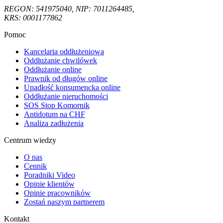
REGON: 541975040, NIP: 7011264485,
KRS: 0001177862
Pomoc
Kancelaria oddłużeniowa
Oddłużanie chwilówek
Oddłużanie online
Prawnik od długów online
Upadłość konsumencka online
Oddłużanie nieruchomości
SOS Stop Komornik
Antidotum na CHF
Analiza zadłużenia
Centrum wiedzy
O nas
Cennik
Poradniki Video
Opinie klientów
Opinie pracowników
Zostań naszym partnerem
Kontakt