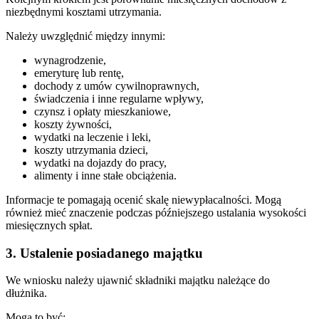
niezbędnymi kosztami utrzymania.
Należy uwzględnić między innymi:
wynagrodzenie,
emeryturę lub rentę,
dochody z umów cywilnoprawnych,
świadczenia i inne regularne wpływy,
czynsz i opłaty mieszkaniowe,
koszty żywności,
wydatki na leczenie i leki,
koszty utrzymania dzieci,
wydatki na dojazdy do pracy,
alimenty i inne stałe obciążenia.
Informacje te pomagają ocenić skalę niewypłacalności. Mogą
również mieć znaczenie podczas późniejszego ustalania wysokości
miesięcznych spłat.
3. Ustalenie posiadanego majątku
We wniosku należy ujawnić składniki majątku należące do
dłużnika.
Mogą to być: