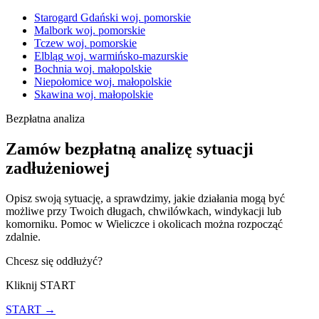
Starogard Gdański
woj. pomorskie
Malbork
woj. pomorskie
Tczew
woj. pomorskie
Elbląg
woj. warmińsko-mazurskie
Bochnia
woj. małopolskie
Niepołomice
woj. małopolskie
Skawina
woj. małopolskie
Bezpłatna analiza
Zamów bezpłatną analizę sytuacji
zadłużeniowej
Opisz swoją sytuację, a sprawdzimy, jakie działania mogą być
możliwe przy Twoich długach, chwilówkach, windykacji lub
komorniku. Pomoc w Wieliczce i okolicach można rozpocząć
zdalnie.
Chcesz się oddłużyć?
Kliknij START
START →