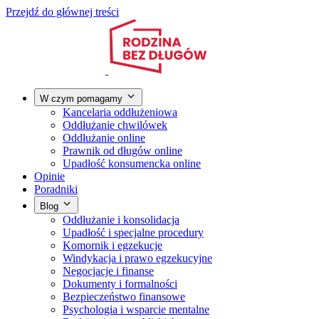
Przejdź do głównej treści
W czym pomagamy
Kancelaria oddłużeniowa
Oddłużanie chwilówek
Oddłużanie online
Prawnik od długów online
Upadłość konsumencka online
Opinie
Poradniki
Blog
Oddłużanie i konsolidacja
Upadłość i specjalne procedury
Komornik i egzekucje
Windykacja i prawo egzekucyjne
Negocjacje i finanse
Dokumenty i formalności
Bezpieczeństwo finansowe
Psychologia i wsparcie mentalne