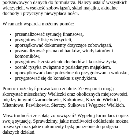
podstawowych danych do formularza. Należy ustalić wszystkich
wierzycieli, wysokość zobowiązań, skład majątku, aktualne
dochody i przyczyny niewypłacalności.
W ramach wsparcia możemy pomóc:
przeanalizować sytuację finansową,
przygotować listę wierzycieli,
uporządkować dokumenty dotyczące zobowiązań,
przeanalizować pisma od banków, windykatorów i
komorników,
przygotować zestawienie dochodów i kosztów życia,
ocenić ryzyka związane z posiadanym majątkiem,
uporządkować dane potrzebne do przygotowania wniosku,
przygotować się do kontaktu z syndykiem.
Pomoc może być prowadzona zdalnie. Ze wsparcia mogą
skorzystać mieszkańcy Wieliczki oraz okolicznych miejscowości,
między innymi Czarnochowic, Kokotowa, Koźmic Wielkich,
Mietniowa, Pawlikowic, Sierczy, Sułkowa i Węgrzec Wielkich.
Masz trudności ze spłatą zobowiązań? Wypełnij formularz i opisz
swoją sytuację. Sprawdzimy, jakie możliwości oddłużenia można
rozważyć oraz jakie dokumenty będą potrzebne do podjęcia
dalszych działań.