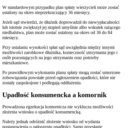
W standardowym przypadku plan spłaty wierzycieli może zostać
ustalony na okres nieprzekraczający 36 miesięcy.
Jeżeli sąd stwierdzi, że dłużnik doprowadził do niewypłacalności
lub istotnie zwiększył jej stopień umyślnie albo wskutek rażącego
niedbalstwa, plan może zostać ustalony na okres od 36 do 84
miesięcy.
Przy ustalaniu wysokości spłat sąd uwzględnia między innymi
możliwości zarobkowe dłużnika, konieczność utrzymania jego i
osób pozostających na jego utrzymaniu oraz potrzeby
mieszkaniowe.
Po prawidłowym wykonaniu planu spłaty mogą zostać umorzone
zobowiązania powstałe przed ogłoszeniem upadłości, które nie
zostały zaspokojone i podlegają oddłużeniu.
Upadłość konsumencka a komornik
Prowadzona egzekucja komornicza nie wyklucza możliwości
złożenia wniosku o upadłość konsumencką.
Należy jednak odróżnić złożenie wniosku od wydania
postanowienia o ogłoszeniu upadłości. Samo przesłanie