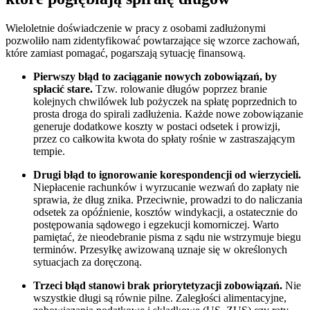
Wieloletnie doświadczenie w pracy z osobami zadłużonymi
pozwoliło nam zidentyfikować powtarzające się wzorce zachowań,
które zamiast pomagać, pogarszają sytuację finansową.
Pierwszy błąd to zaciąganie nowych zobowiązań, by
spłacić stare.
Tzw. rolowanie długów poprzez branie
kolejnych chwilówek lub pożyczek na spłatę poprzednich to
prosta droga do spirali zadłużenia. Każde nowe zobowiązanie
generuje dodatkowe koszty w postaci odsetek i prowizji,
przez co całkowita kwota do spłaty rośnie w zastraszającym
tempie.
Drugi błąd to ignorowanie korespondencji od wierzycieli.
Niepłacenie rachunków i wyrzucanie wezwań do zapłaty nie
sprawia, że dług znika. Przeciwnie, prowadzi to do naliczania
odsetek za opóźnienie, kosztów windykacji, a ostatecznie do
postępowania sądowego i egzekucji komorniczej. Warto
pamiętać, że nieodebranie pisma z sądu nie wstrzymuje biegu
terminów. Przesyłkę awizowaną uznaje się w określonych
sytuacjach za doręczoną.
Trzeci błąd stanowi brak priorytetyzacji zobowiązań.
Nie
wszystkie długi są równie pilne. Zaległości alimentacyjne,