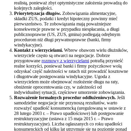
realistą, ponieważ zbyt optymistyczne założenia prowadzą do
kolejnych zaległości.
Priorytetyzacja długów.
Zobowiązania alimentacyjne,
składki ZUS, podatki i kredyt hipoteczny powinny mieć
pierwszeństwo. Te zobowiązania mają poważniejsze
konsekwencje prawne w przypadku niespłacania, a długi
publicznoprawne (US, ZUS, gmina) podlegają odrębnym
procedurom niż długi prywatnoprawne (banki, firmy
windykacyjne).
Kontakt z wierzycielami.
Wbrew obawom wielu dłużników,
wierzyciele często są otwarci na negocjacje. Dobrze
przygotowane
rozmowy z wierzycielami
potrafią przynieść
realne korzyści, ponieważ banki i firmy pożyczkowe wolą
odzyskać część należności w ratach niż prowadzić kosztowne
i długotrwałe postępowania windykacyjne. Ugoda z
wierzycielem może obejmować rozłożenie długu na raty,
obniżenie oprocentowania czy, w zależności od
indywidualnej sytuacji, częściowe umorzenie zobowiązania.
Rozważenie formalnych procedur oddłużeniowych.
Jeśli
samodzielne negocjacje nie przynoszą rezultatów, warto
rozważyć upadłość konsumencką (uregulowaną w ustawie z
28 lutego 2003 r. – Prawo upadłościowe) lub postępowanie
restrukturyzacyjne (ustawa z 15 maja 2015 r. – Prawo
restrukturyzacyjne). Liczba ogłaszanych co roku upadłości
konsumenckich od kilku lat utrzymuje się na poziomie ponad