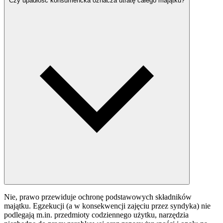
Czy upadłość konsumencka oznacza utratę całego majątku?
Nie, prawo przewiduje ochronę podstawowych składników
majątku. Egzekucji (a w konsekwencji zajęciu przez syndyka) nie
podlegają m.in. przedmioty codziennego użytku, narzędzia