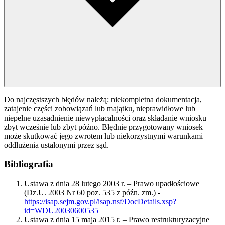
Do najczęstszych błędów należą: niekompletna dokumentacja,
zatajenie części zobowiązań lub majątku, nieprawidłowe lub
niepełne uzasadnienie niewypłacalności oraz składanie wniosku
zbyt wcześnie lub zbyt późno. Błędnie przygotowany wniosek
może skutkować jego zwrotem lub niekorzystnymi warunkami
oddłużenia ustalonymi przez sąd.
Bibliografia
Ustawa z dnia 28 lutego 2003 r. – Prawo upadłościowe
(Dz.U. 2003 Nr 60 poz. 535 z późn. zm.) -
https://isap.sejm.gov.pl/isap.nsf/DocDetails.xsp?
id=WDU20030600535
Ustawa z dnia 15 maja 2015 r. – Prawo restrukturyzacyjne