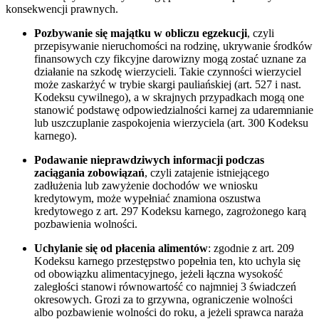
konsekwencji prawnych.
Pozbywanie się majątku w obliczu egzekucji
, czyli
przepisywanie nieruchomości na rodzinę, ukrywanie środków
finansowych czy fikcyjne darowizny mogą zostać uznane za
działanie na szkodę wierzycieli. Takie czynności wierzyciel
może zaskarżyć w trybie skargi pauliańskiej (art. 527 i nast.
Kodeksu cywilnego), a w skrajnych przypadkach mogą one
stanowić podstawę odpowiedzialności karnej za udaremnianie
lub uszczuplanie zaspokojenia wierzyciela (art. 300 Kodeksu
karnego).
Podawanie nieprawdziwych informacji podczas
zaciągania zobowiązań
, czyli zatajenie istniejącego
zadłużenia lub zawyżenie dochodów we wniosku
kredytowym, może wypełniać znamiona oszustwa
kredytowego z art. 297 Kodeksu karnego, zagrożonego karą
pozbawienia wolności.
Uchylanie się od płacenia alimentów
: zgodnie z art. 209
Kodeksu karnego przestępstwo popełnia ten, kto uchyla się
od obowiązku alimentacyjnego, jeżeli łączna wysokość
zaległości stanowi równowartość co najmniej 3 świadczeń
okresowych. Grozi za to grzywna, ograniczenie wolności
albo pozbawienie wolności do roku, a jeżeli sprawca naraża