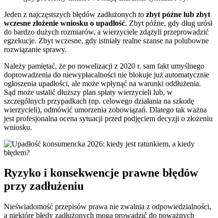
Jeden z najczęstszych błędów zadłużonych to
zbyt późne lub zbyt
wczesne złożenie wniosku o upadłość
. Zbyt późne, gdy dług urósł
do bardzo dużych rozmiarów, a wierzyciele zdążyli przeprowadzić
egzekucje. Zbyt wczesne, gdy istniały realne szanse na polubowne
rozwiązanie sprawy.
Należy pamiętać, że po nowelizacji z 2020 r. sam fakt umyślnego
doprowadzenia do niewypłacalności nie blokuje już automatycznie
ogłoszenia upadłości, ale może wpłynąć na warunki oddłużenia.
Sąd może ustalić dłuższy plan spłaty wierzycieli lub, w
szczególnych przypadkach (np. celowego działania na szkodę
wierzycieli), odmówić umorzenia zobowiązań. Dlatego tak ważna
jest profesjonalna ocena sytuacji przed podjęciem decyzji o złożeniu
wniosku.
Ryzyko i konsekwencje prawne błędów
przy zadłużeniu
Nieświadomość przepisów prawa nie zwalnia z odpowiedzialności,
a niektóre błędy zadłużonych mogą prowadzić do poważnych