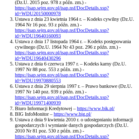
(Dz.U. 2015 poz. 978 z późn. zm.) -
https://isap.sejm.gov.pl/isap.nsf/DocDetails.xsp?
id=WDU20150000978
Ustawa z dnia 23 kwietnia 1964 r. – Kodeks cywilny (Dz.U.
1964 Nr 16 poz. 93 z późn. zm.) -
https://isap.sejm.gov.pl/isap.nsf/DocDetails.xsp?
id=WDU19640160093
Ustawa z dnia 17 listopada 1964 r. – Kodeks postępowania
cywilnego (Dz.U. 1964 Nr 43 poz. 296 z późn. zm.) -
https://isap.sejm.gov.pl/isap.nsf/DocDetails.xsp?
id=WDU19640430296
Ustawa z dnia 6 czerwca 1997 r. – Kodeks karny (Dz.U.
1997 Nr 88 poz. 553 z późn. zm.) -
https://isap.sejm.gov.pl/isap.nsf/DocDetails.xsp?
id=WDU19970880553
Ustawa z dnia 29 sierpnia 1997 r. – Prawo bankowe (Dz.U.
1997 Nr 140 poz. 939 z późn. zm.) -
https://isap.sejm.gov.pl/isap.nsf/DocDetails.xsp?
id=WDU19971400939
Biuro Informacji Kredytowej –
https://www.bik.pl/
BIG InfoMonitor –
https://www.big.pl/
Ustawa z dnia 9 kwietnia 2010 r. o udostępnianiu informacji
gospodarczych i wymianie danych gospodarczych (Dz.U.
2010 Nr 81 poz. 530 z późn. zm.) -
https://isap.sejm.gov.pl/isap.nsf/DocDetails.xsp?