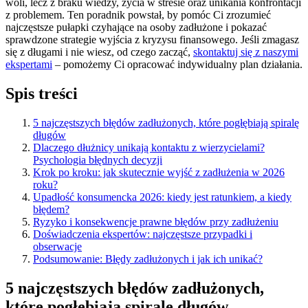
woli, lecz z braku wiedzy, życia w stresie oraz unikania konfrontacji
z problemem. Ten poradnik powstał, by pomóc Ci zrozumieć
najczęstsze pułapki czyhające na osoby zadłużone i pokazać
sprawdzone strategie wyjścia z kryzysu finansowego. Jeśli zmagasz
się z długami i nie wiesz, od czego zacząć,
skontaktuj się z naszymi
ekspertami
– pomożemy Ci opracować indywidualny plan działania.
Spis treści
5 najczęstszych błędów zadłużonych, które pogłębiają spiralę
długów
Dlaczego dłużnicy unikają kontaktu z wierzycielami?
Psychologia błędnych decyzji
Krok po kroku: jak skutecznie wyjść z zadłużenia w 2026
roku?
Upadłość konsumencka 2026: kiedy jest ratunkiem, a kiedy
błędem?
Ryzyko i konsekwencje prawne błędów przy zadłużeniu
Doświadczenia ekspertów: najczęstsze przypadki i
obserwacje
Podsumowanie: Błędy zadłużonych i jak ich unikać?
5 najczęstszych błędów zadłużonych,
które pogłębiają spiralę długów