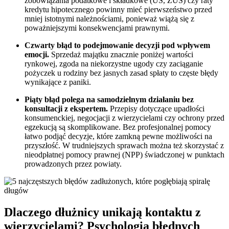
zobowiązania podatkowe i składkowe (US, ZUS) czy raty
kredytu hipotecznego powinny mieć pierwszeństwo przed
mniej istotnymi należnościami, ponieważ wiążą się z
poważniejszymi konsekwencjami prawnymi.
Czwarty błąd to podejmowanie decyzji pod wpływem
emocji.
Sprzedaż majątku znacznie poniżej wartości
rynkowej, zgoda na niekorzystne ugody czy zaciąganie
pożyczek u rodziny bez jasnych zasad spłaty to częste błędy
wynikające z paniki.
Piąty błąd polega na samodzielnym działaniu bez
konsultacji z ekspertem.
Przepisy dotyczące upadłości
konsumenckiej, negocjacji z wierzycielami czy ochrony przed
egzekucją są skomplikowane. Bez profesjonalnej pomocy
łatwo podjąć decyzje, które zamkną pewne możliwości na
przyszłość. W trudniejszych sprawach można też skorzystać z
nieodpłatnej pomocy prawnej (NPP) świadczonej w punktach
prowadzonych przez powiaty.
Dlaczego dłużnicy unikają kontaktu z
wierzycielami? Psychologia błędnych