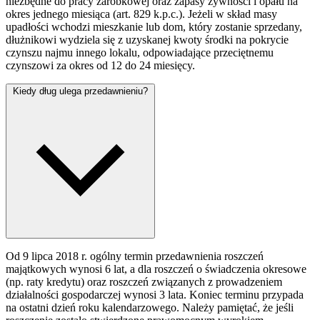
niezbędne do pracy zarobkowej oraz zapasy żywności i opału na
okres jednego miesiąca (art. 829 k.p.c.). Jeżeli w skład masy
upadłości wchodzi mieszkanie lub dom, który zostanie sprzedany,
dłużnikowi wydziela się z uzyskanej kwoty środki na pokrycie
czynszu najmu innego lokalu, odpowiadające przeciętnemu
czynszowi za okres od 12 do 24 miesięcy.
Kiedy dług ulega przedawnieniu?
Od 9 lipca 2018 r. ogólny termin przedawnienia roszczeń
majątkowych wynosi 6 lat, a dla roszczeń o świadczenia okresowe
(np. raty kredytu) oraz roszczeń związanych z prowadzeniem
działalności gospodarczej wynosi 3 lata. Koniec terminu przypada
na ostatni dzień roku kalendarzowego. Należy pamiętać, że jeśli