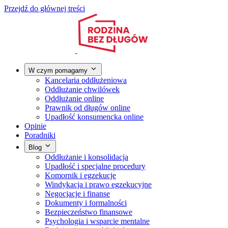
Przejdź do głównej treści
W czym pomagamy
Kancelaria oddłużeniowa
Oddłużanie chwilówek
Oddłużanie online
Prawnik od długów online
Upadłość konsumencka online
Opinie
Poradniki
Blog
Oddłużanie i konsolidacja
Upadłość i specjalne procedury
Komornik i egzekucje
Windykacja i prawo egzekucyjne
Negocjacje i finanse
Dokumenty i formalności
Bezpieczeństwo finansowe
Psychologia i wsparcie mentalne