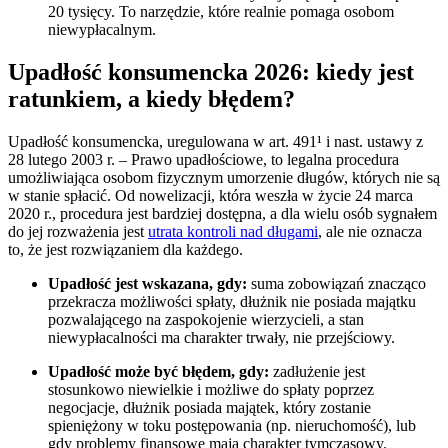
20 tysięcy. To narzędzie, które realnie pomaga osobom
niewypłacalnym.
Upadłość konsumencka 2026: kiedy jest
ratunkiem, a kiedy błędem?
Upadłość konsumencka, uregulowana w art. 491¹ i nast. ustawy z
28 lutego 2003 r. – Prawo upadłościowe, to legalna procedura
umożliwiająca osobom fizycznym umorzenie długów, których nie są
w stanie spłacić. Od nowelizacji, która weszła w życie 24 marca
2020 r., procedura jest bardziej dostępna, a dla wielu osób sygnałem
do jej rozważenia jest
utrata kontroli nad długami
, ale nie oznacza
to, że jest rozwiązaniem dla każdego.
Upadłość jest wskazana, gdy:
suma zobowiązań znacząco
przekracza możliwości spłaty, dłużnik nie posiada majątku
pozwalającego na zaspokojenie wierzycieli, a stan
niewypłacalności ma charakter trwały, nie przejściowy.
Upadłość może być błędem, gdy:
zadłużenie jest
stosunkowo niewielkie i możliwe do spłaty poprzez
negocjacje, dłużnik posiada majątek, który zostanie
spieniężony w toku postępowania (np. nieruchomość), lub
gdy problemy finansowe mają charakter tymczasowy.