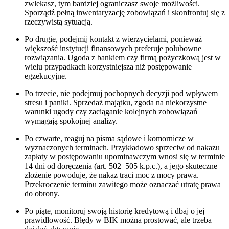
zwlekasz, tym bardziej ograniczasz swoje możliwości.
Sporządź pełną inwentaryzację zobowiązań i skonfrontuj się z
rzeczywistą sytuacją.
Po drugie, podejmij kontakt z wierzycielami, ponieważ
większość instytucji finansowych preferuje polubowne
rozwiązania. Ugoda z bankiem czy firmą pożyczkową jest w
wielu przypadkach korzystniejsza niż postępowanie
egzekucyjne.
Po trzecie, nie podejmuj pochopnych decyzji pod wpływem
stresu i paniki. Sprzedaż majątku, zgoda na niekorzystne
warunki ugody czy zaciąganie kolejnych zobowiązań
wymagają spokojnej analizy.
Po czwarte, reaguj na pisma sądowe i komornicze w
wyznaczonych terminach. Przykładowo sprzeciw od nakazu
zapłaty w postępowaniu upominawczym wnosi się w terminie
14 dni od doręczenia (art. 502–505 k.p.c.), a jego skuteczne
złożenie powoduje, że nakaz traci moc z mocy prawa.
Przekroczenie terminu zawitego może oznaczać utratę prawa
do obrony.
Po piąte, monitoruj swoją historię kredytową i dbaj o jej
prawidłowość. Błędy w BIK można prostować, ale trzeba