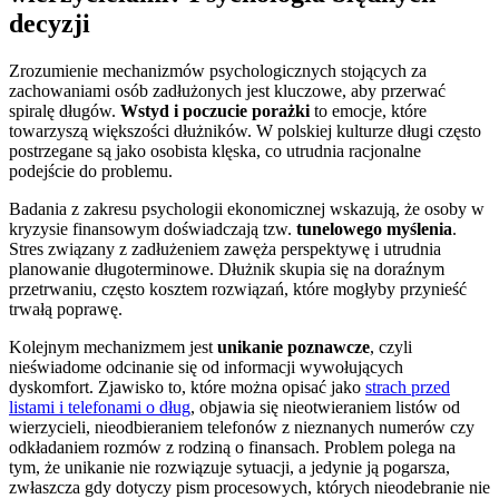
decyzji
Zrozumienie mechanizmów psychologicznych stojących za
zachowaniami osób zadłużonych jest kluczowe, aby przerwać
spiralę długów.
Wstyd i poczucie porażki
to emocje, które
towarzyszą większości dłużników. W polskiej kulturze długi często
postrzegane są jako osobista klęska, co utrudnia racjonalne
podejście do problemu.
Badania z zakresu psychologii ekonomicznej wskazują, że osoby w
kryzysie finansowym doświadczają tzw.
tunelowego myślenia
.
Stres związany z zadłużeniem zawęża perspektywę i utrudnia
planowanie długoterminowe. Dłużnik skupia się na doraźnym
przetrwaniu, często kosztem rozwiązań, które mogłyby przynieść
trwałą poprawę.
Kolejnym mechanizmem jest
unikanie poznawcze
, czyli
nieświadome odcinanie się od informacji wywołujących
dyskomfort. Zjawisko to, które można opisać jako
strach przed
listami i telefonami o dług
, objawia się nieotwieraniem listów od
wierzycieli, nieodbieraniem telefonów z nieznanych numerów czy
odkładaniem rozmów z rodziną o finansach. Problem polega na
tym, że unikanie nie rozwiązuje sytuacji, a jedynie ją pogarsza,
zwłaszcza gdy dotyczy pism procesowych, których nieodebranie nie