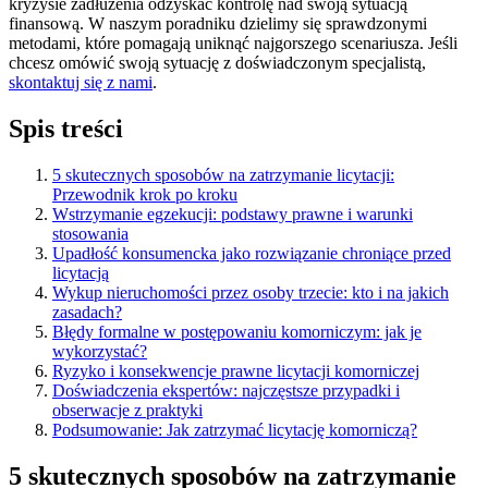
kryzysie zadłużenia odzyskać kontrolę nad swoją sytuacją
finansową. W naszym poradniku dzielimy się sprawdzonymi
metodami, które pomagają uniknąć najgorszego scenariusza. Jeśli
chcesz omówić swoją sytuację z doświadczonym specjalistą,
skontaktuj się z nami
.
Spis treści
5 skutecznych sposobów na zatrzymanie licytacji:
Przewodnik krok po kroku
Wstrzymanie egzekucji: podstawy prawne i warunki
stosowania
Upadłość konsumencka jako rozwiązanie chroniące przed
licytacją
Wykup nieruchomości przez osoby trzecie: kto i na jakich
zasadach?
Błędy formalne w postępowaniu komorniczym: jak je
wykorzystać?
Ryzyko i konsekwencje prawne licytacji komorniczej
Doświadczenia ekspertów: najczęstsze przypadki i
obserwacje z praktyki
Podsumowanie: Jak zatrzymać licytację komorniczą?
5 skutecznych sposobów na zatrzymanie