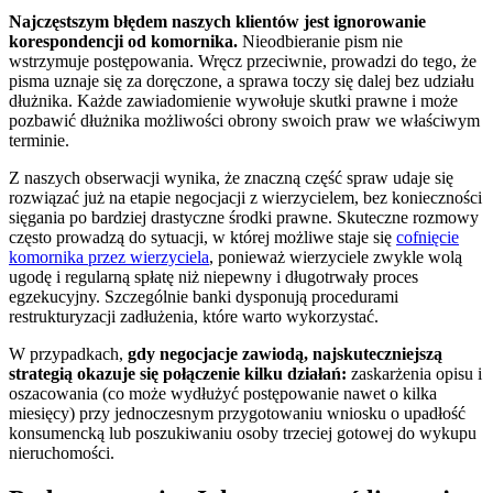
Najczęstszym błędem naszych klientów jest ignorowanie
korespondencji od komornika.
Nieodbieranie pism nie
wstrzymuje postępowania. Wręcz przeciwnie, prowadzi do tego, że
pisma uznaje się za doręczone, a sprawa toczy się dalej bez udziału
dłużnika. Każde zawiadomienie wywołuje skutki prawne i może
pozbawić dłużnika możliwości obrony swoich praw we właściwym
terminie.
Z naszych obserwacji wynika, że znaczną część spraw udaje się
rozwiązać już na etapie negocjacji z wierzycielem, bez konieczności
sięgania po bardziej drastyczne środki prawne. Skuteczne rozmowy
często prowadzą do sytuacji, w której możliwe staje się
cofnięcie
komornika przez wierzyciela
, ponieważ wierzyciele zwykle wolą
ugodę i regularną spłatę niż niepewny i długotrwały proces
egzekucyjny. Szczególnie banki dysponują procedurami
restrukturyzacji zadłużenia, które warto wykorzystać.
W przypadkach,
gdy negocjacje zawiodą, najskuteczniejszą
strategią okazuje się połączenie kilku działań:
zaskarżenia opisu i
oszacowania (co może wydłużyć postępowanie nawet o kilka
miesięcy) przy jednoczesnym przygotowaniu wniosku o upadłość
konsumencką lub poszukiwaniu osoby trzeciej gotowej do wykupu
nieruchomości.