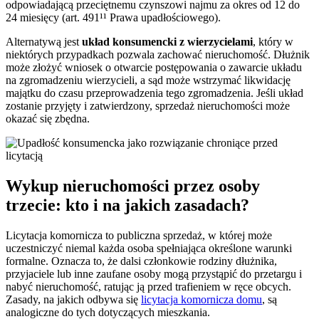
odpowiadającą przeciętnemu czynszowi najmu za okres od 12 do
24 miesięcy (art. 491¹¹ Prawa upadłościowego).
Alternatywą jest
układ konsumencki z wierzycielami
, który w
niektórych przypadkach pozwala zachować nieruchomość. Dłużnik
może złożyć wniosek o otwarcie postępowania o zawarcie układu
na zgromadzeniu wierzycieli, a sąd może wstrzymać likwidację
majątku do czasu przeprowadzenia tego zgromadzenia. Jeśli układ
zostanie przyjęty i zatwierdzony, sprzedaż nieruchomości może
okazać się zbędna.
Wykup nieruchomości przez osoby
trzecie: kto i na jakich zasadach?
Licytacja komornicza to publiczna sprzedaż, w której może
uczestniczyć niemal każda osoba spełniająca określone warunki
formalne. Oznacza to, że dalsi członkowie rodziny dłużnika,
przyjaciele lub inne zaufane osoby mogą przystąpić do przetargu i
nabyć nieruchomość, ratując ją przed trafieniem w ręce obcych.
Zasady, na jakich odbywa się
licytacja komornicza domu
, są
analogiczne do tych dotyczących mieszkania.