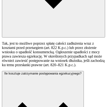
Tak, jest to możliwe poprzez spłatę całości zadłużenia wraz z
kosztami przed przetargiem (art. 822 K.p.c.) lub przez złożenie
wniosku o upadłość konsumencką. Ogłoszenie upadłości z mocy
prawa zawiesza egzekucję. W określonych przypadkach sąd może
również zawiesić postępowanie na wniosek dłużnika, jeśli zachodzą
ku temu przesłanki prawne (art. 820–821 K.p.c.).
Ile kosztuje zatrzymanie postępowania egzekucyjnego?