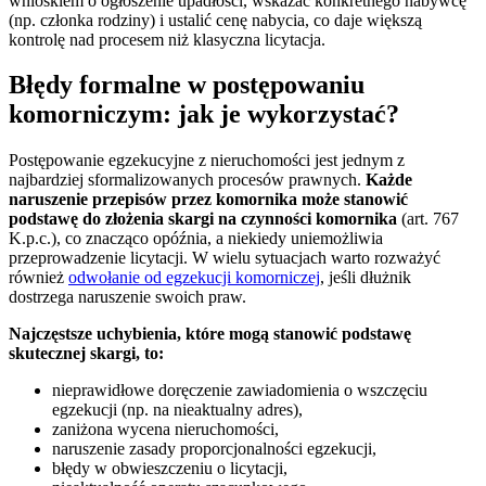
wnioskiem o ogłoszenie upadłości, wskazać konkretnego nabywcę
(np. członka rodziny) i ustalić cenę nabycia, co daje większą
kontrolę nad procesem niż klasyczna licytacja.
Błędy formalne w postępowaniu
komorniczym: jak je wykorzystać?
Postępowanie egzekucyjne z nieruchomości jest jednym z
najbardziej sformalizowanych procesów prawnych.
Każde
naruszenie przepisów przez komornika może stanowić
podstawę do złożenia skargi na czynności komornika
(art. 767
K.p.c.), co znacząco opóźnia, a niekiedy uniemożliwia
przeprowadzenie licytacji. W wielu sytuacjach warto rozważyć
również
odwołanie od egzekucji komorniczej
, jeśli dłużnik
dostrzega naruszenie swoich praw.
Najczęstsze uchybienia, które mogą stanowić podstawę
skutecznej skargi, to:
nieprawidłowe doręczenie zawiadomienia o wszczęciu
egzekucji (np. na nieaktualny adres),
zaniżona wycena nieruchomości,
naruszenie zasady proporcjonalności egzekucji,
błędy w obwieszczeniu o licytacji,