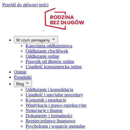
Przejdź do głównej treści
W czym pomagamy
Kancelaria oddłużeniowa
Oddłużanie chwilówek
Oddłużanie online
Prawnik od długów online
Upadłość konsumencka online
Opinie
Poradniki
Blog
Oddłużanie i konsolidacja
Upadłość i specjalne procedury
Komornik i egzekucje
Windykacja i prawo egzekucyjne
Negocjacje i finanse
Dokumenty i formalności
Bezpieczeństwo finansowe
Psychologia i wsparcie mentalne