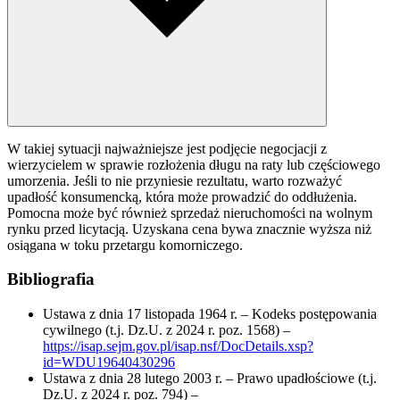
W takiej sytuacji najważniejsze jest podjęcie negocjacji z
wierzycielem w sprawie rozłożenia długu na raty lub częściowego
umorzenia. Jeśli to nie przyniesie rezultatu, warto rozważyć
upadłość konsumencką, która może prowadzić do oddłużenia.
Pomocna może być również sprzedaż nieruchomości na wolnym
rynku przed licytacją. Uzyskana cena bywa znacznie wyższa niż
osiągana w toku przetargu komorniczego.
Bibliografia
Ustawa z dnia 17 listopada 1964 r. – Kodeks postępowania
cywilnego (t.j. Dz.U. z 2024 r. poz. 1568) –
https://isap.sejm.gov.pl/isap.nsf/DocDetails.xsp?
id=WDU19640430296
Ustawa z dnia 28 lutego 2003 r. – Prawo upadłościowe (t.j.
Dz.U. z 2024 r. poz. 794) –