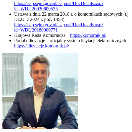
https://isap.sejm.gov.pl/isap.nsf/DocDetails.xsp?
id=WDU20030600535
Ustawa z dnia 22 marca 2018 r. o komornikach sądowych (t.j.
Dz.U. z 2024 r. poz. 1458) –
https://isap.sejm.gov.pl/isap.nsf/DocDetails.xsp?
id=WDU20180000771
Krajowa Rada Komornicza –
https://komornik.pl/
Portal e-licytacje – oficjalny system licytacji elektronicznych –
https://elicytacje.komornik.pl/