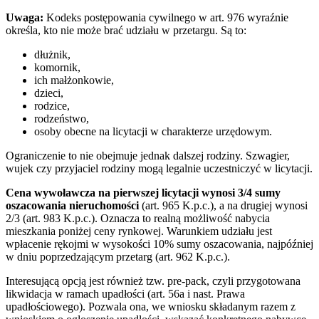
Uwaga:
Kodeks postępowania cywilnego w art. 976 wyraźnie
określa, kto nie może brać udziału w przetargu. Są to:
dłużnik,
komornik,
ich małżonkowie,
dzieci,
rodzice,
rodzeństwo,
osoby obecne na licytacji w charakterze urzędowym.
Ograniczenie to nie obejmuje jednak dalszej rodziny. Szwagier,
wujek czy przyjaciel rodziny mogą legalnie uczestniczyć w licytacji.
Cena wywoławcza na pierwszej licytacji wynosi 3/4 sumy
oszacowania nieruchomości
(art. 965 K.p.c.), a na drugiej wynosi
2/3 (art. 983 K.p.c.). Oznacza to realną możliwość nabycia
mieszkania poniżej ceny rynkowej. Warunkiem udziału jest
wpłacenie rękojmi w wysokości 10% sumy oszacowania, najpóźniej
w dniu poprzedzającym przetarg (art. 962 K.p.c.).
Interesującą opcją jest również tzw. pre-pack, czyli przygotowana
likwidacja w ramach upadłości (art. 56a i nast. Prawa
upadłościowego). Pozwala ona, we wniosku składanym razem z