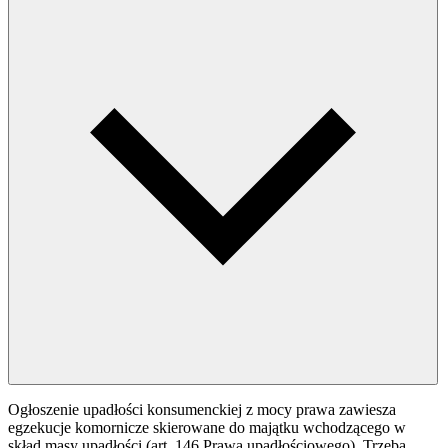
Ogłoszenie upadłości konsumenckiej z mocy prawa zawiesza
egzekucje komornicze skierowane do majątku wchodzącego w
skład masy upadłości (art. 146 Prawa upadłościowego). Trzeba