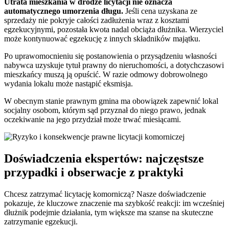
Utrata mieszkania w drodze licytacji nie oznacza
automatycznego umorzenia długu.
Jeśli cena uzyskana ze
sprzedaży nie pokryje całości zadłużenia wraz z kosztami
egzekucyjnymi, pozostała kwota nadal obciąża dłużnika. Wierzyciel
może kontynuować egzekucję z innych składników majątku.
Po uprawomocnieniu się postanowienia o przysądzeniu własności
nabywca uzyskuje tytuł prawny do nieruchomości, a dotychczasowi
mieszkańcy muszą ją opuścić. W razie odmowy dobrowolnego
wydania lokalu może nastąpić eksmisja.
W obecnym stanie prawnym gmina ma obowiązek zapewnić lokal
socjalny osobom, którym sąd przyznał do niego prawo, jednak
oczekiwanie na jego przydział może trwać miesiącami.
Doświadczenia ekspertów: najczęstsze
przypadki i obserwacje z praktyki
Chcesz zatrzymać licytację komorniczą? Nasze doświadczenie
pokazuje, że kluczowe znaczenie ma szybkość reakcji: im wcześniej
dłużnik podejmie działania, tym większe ma szanse na skuteczne
zatrzymanie egzekucji.