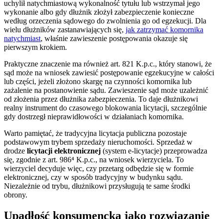
uchylił natychmiastową wykonalność tytułu lub wstrzymał jego
wykonanie albo gdy dłużnik złożył zabezpieczenie konieczne
według orzeczenia sądowego do zwolnienia go od egzekucji. Dla
wielu dłużników zastanawiających się,
jak zatrzymać komornika
natychmiast
, właśnie zawieszenie postępowania okazuje się
pierwszym krokiem.
Praktyczne znaczenie ma również art. 821 K.p.c., który stanowi, że
sąd może na wniosek zawiesić postępowanie egzekucyjne w całości
lub części, jeżeli złożono skargę na czynności komornika lub
zażalenie na postanowienie sądu. Zawieszenie sąd może uzależnić
od złożenia przez dłużnika zabezpieczenia. To daje dłużnikowi
realny instrument do czasowego blokowania licytacji, szczególnie
gdy dostrzegł nieprawidłowości w działaniach komornika.
Warto pamiętać, że tradycyjna licytacja publiczna pozostaje
podstawowym trybem sprzedaży nieruchomości. Sprzedaż w
drodze
licytacji elektronicznej
(system e-licytacje) przeprowadza
się, zgodnie z art. 986⁴ K.p.c., na wniosek wierzyciela. To
wierzyciel decyduje więc, czy przetarg odbędzie się w formie
elektronicznej, czy w sposób tradycyjny w budynku sądu.
Niezależnie od trybu, dłużnikowi przysługują te same środki
obrony.
Upadłość konsumencka jako rozwiązanie