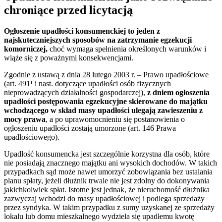
chroniące przed licytacją
Ogłoszenie upadłości konsumenckiej to jeden z
najskuteczniejszych sposobów na zatrzymanie egzekucji
komorniczej,
choć wymaga spełnienia określonych warunków i
wiąże się z poważnymi konsekwencjami.
Zgodnie z ustawą z dnia 28 lutego 2003 r. – Prawo upadłościowe
(art. 491¹ i nast. dotyczące upadłości osób fizycznych
nieprowadzących działalności gospodarczej),
z dniem ogłoszenia
upadłości postępowania egzekucyjne skierowane do majątku
wchodzącego w skład masy upadłości ulegają zawieszeniu z
mocy prawa
, a po uprawomocnieniu się postanowienia o
ogłoszeniu upadłości zostają umorzone (art. 146 Prawa
upadłościowego).
Upadłość konsumencka jest szczególnie korzystna dla osób, które
nie posiadają znacznego majątku ani wysokich dochodów. W takich
przypadkach sąd może nawet umorzyć zobowiązania bez ustalania
planu spłaty, jeżeli dłużnik trwale nie jest zdolny do dokonywania
jakichkolwiek spłat. Istotne jest jednak, że nieruchomość dłużnika
zazwyczaj wchodzi do masy upadłościowej i podlega sprzedaży
przez syndyka. W takim przypadku z sumy uzyskanej ze sprzedaży
lokalu lub domu mieszkalnego wydziela się upadłemu kwotę