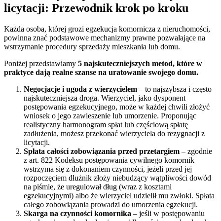
licytacji: Przewodnik krok po kroku
Każda osoba, której grozi egzekucja komornicza z nieruchomości,
powinna znać podstawowe mechanizmy prawne pozwalające na
wstrzymanie procedury sprzedaży mieszkania lub domu.
Poniżej przedstawiamy
5 najskuteczniejszych metod, które w
praktyce dają realne szanse na uratowanie swojego domu.
Negocjacje i ugoda z wierzycielem
– to najszybsza i często
najskuteczniejsza droga. Wierzyciel, jako dysponent
postępowania egzekucyjnego, może w każdej chwili złożyć
wniosek o jego zawieszenie lub umorzenie. Proponując
realistyczny harmonogram spłat lub częściową spłatę
zadłużenia, możesz przekonać wierzyciela do rezygnacji z
licytacji.
Spłata całości zobowiązania przed przetargiem
– zgodnie
z art. 822 Kodeksu postępowania cywilnego komornik
wstrzyma się z dokonaniem czynności, jeżeli przed jej
rozpoczęciem dłużnik złoży niebudzący wątpliwości dowód
na piśmie, że uregulował dług (wraz z kosztami
egzekucyjnymi) albo że wierzyciel udzielił mu zwłoki. Spłata
całego zobowiązania prowadzi do umorzenia egzekucji.
Skarga na czynności komornika
– jeśli w postępowaniu