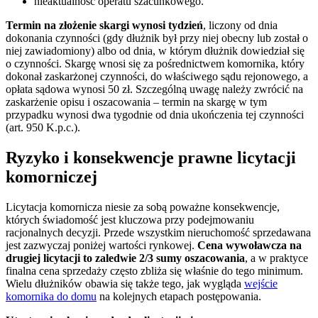
nieaktualność operatu szacunkowego.
Termin na złożenie skargi wynosi tydzień
, liczony od dnia
dokonania czynności (gdy dłużnik był przy niej obecny lub został o
niej zawiadomiony) albo od dnia, w którym dłużnik dowiedział się
o czynności. Skargę wnosi się za pośrednictwem komornika, który
dokonał zaskarżonej czynności, do właściwego sądu rejonowego, a
opłata sądowa wynosi 50 zł. Szczególną uwagę należy zwrócić na
zaskarżenie opisu i oszacowania – termin na skargę w tym
przypadku wynosi dwa tygodnie od dnia ukończenia tej czynności
(art. 950 K.p.c.).
Ryzyko i konsekwencje prawne licytacji
komorniczej
Licytacja komornicza niesie za sobą poważne konsekwencje,
których świadomość jest kluczowa przy podejmowaniu
racjonalnych decyzji. Przede wszystkim nieruchomość sprzedawana
jest zazwyczaj poniżej wartości rynkowej.
Cena wywoławcza na
drugiej licytacji to zaledwie 2/3 sumy oszacowania
, a w praktyce
finalna cena sprzedaży często zbliża się właśnie do tego minimum.
Wielu dłużników obawia się także tego, jak wygląda
wejście
komornika do domu
na kolejnych etapach postępowania.