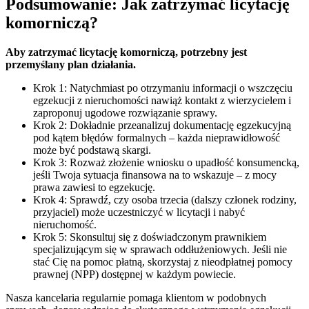
Podsumowanie: Jak zatrzymać licytację
komorniczą?
Aby zatrzymać licytację komorniczą, potrzebny jest
przemyślany plan działania.
Krok 1: Natychmiast po otrzymaniu informacji o wszczęciu
egzekucji z nieruchomości nawiąż kontakt z wierzycielem i
zaproponuj ugodowe rozwiązanie sprawy.
Krok 2: Dokładnie przeanalizuj dokumentację egzekucyjną
pod kątem błędów formalnych – każda nieprawidłowość
może być podstawą skargi.
Krok 3: Rozważ złożenie wniosku o upadłość konsumencką,
jeśli Twoja sytuacja finansowa na to wskazuje – z mocy
prawa zawiesi to egzekucję.
Krok 4: Sprawdź, czy osoba trzecia (dalszy członek rodziny,
przyjaciel) może uczestniczyć w licytacji i nabyć
nieruchomość.
Krok 5: Skonsultuj się z doświadczonym prawnikiem
specjalizującym się w sprawach oddłużeniowych. Jeśli nie
stać Cię na pomoc płatną, skorzystaj z nieodpłatnej pomocy
prawnej (NPP) dostępnej w każdym powiecie.
Nasza kancelaria regularnie pomaga klientom w podobnych