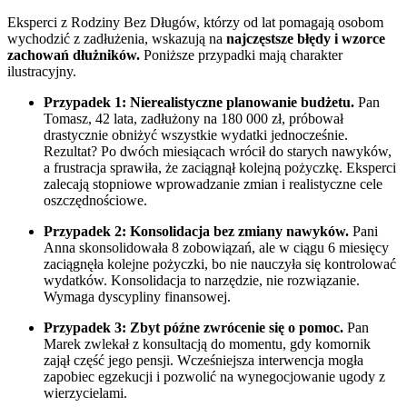
Eksperci z Rodziny Bez Długów, którzy od lat pomagają osobom
wychodzić z zadłużenia, wskazują na
najczęstsze błędy i wzorce
zachowań dłużników.
Poniższe przypadki mają charakter
ilustracyjny.
Przypadek 1: Nierealistyczne planowanie budżetu.
Pan
Tomasz, 42 lata, zadłużony na 180 000 zł, próbował
drastycznie obniżyć wszystkie wydatki jednocześnie.
Rezultat? Po dwóch miesiącach wrócił do starych nawyków,
a frustracja sprawiła, że zaciągnął kolejną pożyczkę. Eksperci
zalecają stopniowe wprowadzanie zmian i realistyczne cele
oszczędnościowe.
Przypadek 2: Konsolidacja bez zmiany nawyków.
Pani
Anna skonsolidowała 8 zobowiązań, ale w ciągu 6 miesięcy
zaciągnęła kolejne pożyczki, bo nie nauczyła się kontrolować
wydatków. Konsolidacja to narzędzie, nie rozwiązanie.
Wymaga dyscypliny finansowej.
Przypadek 3: Zbyt późne zwrócenie się o pomoc.
Pan
Marek zwlekał z konsultacją do momentu, gdy komornik
zajął część jego pensji. Wcześniejsza interwencja mogła
zapobiec egzekucji i pozwolić na wynegocjowanie ugody z
wierzycielami.