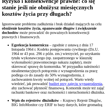
Ryzyko i konsekwencje prawne: co się
stanie jeśli nie obniżysz miesięcznych
kosztów życia przy długach?
Ignorowanie problemu zadłużenia i brak działań mających na celu
obniżenie kosztów życia, opanowanie długów i zwiększenie
dochodów
może prowadzić do poważnych konsekwencji
prawnych i finansowych.
Egzekucja komornicza
– zgodnie z ustawą z dnia 17
listopada 1964 r. Kodeks postępowania cywilnego (Dz.U.
1964 nr 43 poz. 296 z późn. zm.) wierzyciel, po uzyskaniu
tytułu wykonawczego (np. zaopatrzonego w klauzulę
wykonalności prawomocnego nakazu zapłaty), może
skierować sprawę do komornika. W przypadku należności
niealimentacyjnych potrąceniu z wynagrodzenia za pracę
podlega co do zasady do 50% wynagrodzenia, z
zachowaniem kwoty wolnej od potrąceń. Warto wtedy
wiedzieć, jak prowadzić
budżet przy zajęciu wynagrodzenia
,
aby zachować płynność finansową. Komornik może też zająć
rachunki bankowe oraz ruchomości i nieruchomości dłużnika.
Wpis do rejestrów dłużników
– Krajowy Rejestr Długów,
BIG InfoMonitor czy ERIF to bazy danych, które gromadzą