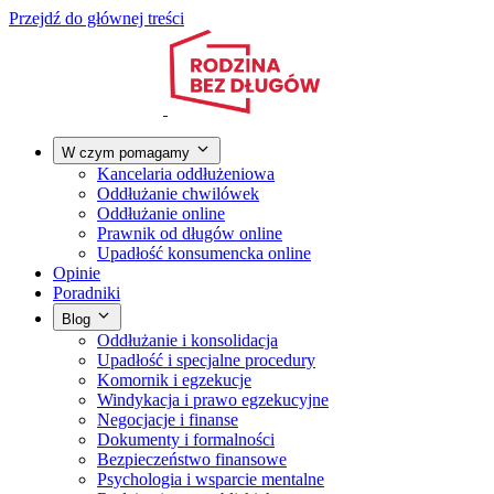
Przejdź do głównej treści
W czym pomagamy
Kancelaria oddłużeniowa
Oddłużanie chwilówek
Oddłużanie online
Prawnik od długów online
Upadłość konsumencka online
Opinie
Poradniki
Blog
Oddłużanie i konsolidacja
Upadłość i specjalne procedury
Komornik i egzekucje
Windykacja i prawo egzekucyjne
Negocjacje i finanse
Dokumenty i formalności
Bezpieczeństwo finansowe
Psychologia i wsparcie mentalne