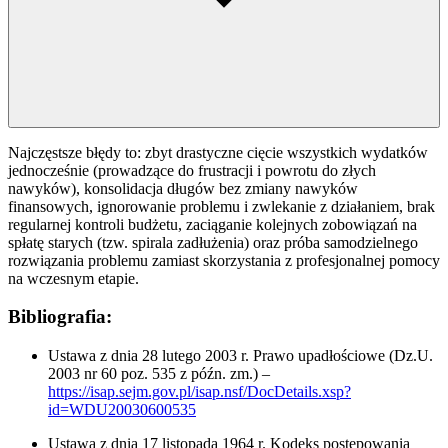
Najczęstsze błędy to: zbyt drastyczne cięcie wszystkich wydatków
jednocześnie (prowadzące do frustracji i powrotu do złych
nawyków), konsolidacja długów bez zmiany nawyków
finansowych, ignorowanie problemu i zwlekanie z działaniem, brak
regularnej kontroli budżetu, zaciąganie kolejnych zobowiązań na
spłatę starych (tzw. spirala zadłużenia) oraz próba samodzielnego
rozwiązania problemu zamiast skorzystania z profesjonalnej pomocy
na wczesnym etapie.
Bibliografia:
Ustawa z dnia 28 lutego 2003 r. Prawo upadłościowe (Dz.U.
2003 nr 60 poz. 535 z późn. zm.) –
https://isap.sejm.gov.pl/isap.nsf/DocDetails.xsp?
id=WDU20030600535
Ustawa z dnia 17 listopada 1964 r. Kodeks postępowania