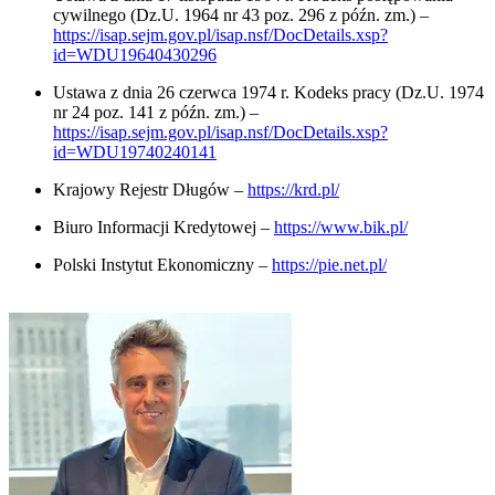
cywilnego (Dz.U. 1964 nr 43 poz. 296 z późn. zm.) –
https://isap.sejm.gov.pl/isap.nsf/DocDetails.xsp?
id=WDU19640430296
Ustawa z dnia 26 czerwca 1974 r. Kodeks pracy (Dz.U. 1974
nr 24 poz. 141 z późn. zm.) –
https://isap.sejm.gov.pl/isap.nsf/DocDetails.xsp?
id=WDU19740240141
Krajowy Rejestr Długów –
https://krd.pl/
Biuro Informacji Kredytowej –
https://www.bik.pl/
Polski Instytut Ekonomiczny –
https://pie.net.pl/