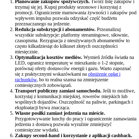
Planowanie zakupów spożywczych.
Twórz listę zakupów i
trzymaj się jej. Kupuj produkty sezonowe i korzystaj z
promocji. Ograniczenie marnowania żywności i zakupów pod
wpływem impulsu pozwala odzyskać część budżetu
przeznaczanego na jedzenie.
Redukcja subskrypcji i abonamentów.
Przeanalizuj
wszystkie subskrypcje: platformy streamingowe, siłownie,
czasopisma. Rezygnacja z nieużywanych abonamentów to
często kilkadziesiąt do kilkuset złotych oszczędności
miesięcznie.
Optymalizacja kosztów mediów.
Wymień źródła światła na
LED, ogranicz temperaturę w mieszkaniu o 1-2 stopnie,
porównaj oferty dostawców energii i gazu. Warto zapoznać
się z praktycznymi wskazówkami na
obniżenie opłat i
rachunków
, bo to realna szansa na zmniejszenie
comiesięcznych zobowiązań.
Transport publiczny zamiast samochodu.
Jeśli to możliwe,
korzystaj z komunikacji miejskiej, rowerów miejskich lub
wspólnych dojazdów. Oszczędność na paliwie, parkingach i
eksploatacji bywa znacząca.
Własne posiłki zamiast jedzenia na mieście.
Przygotowywanie lunchy do pracy i ograniczenie zamawiania
jedzenia z dostawą pozwala wyraźnie zmniejszyć
comiesięczne wydatki.
Zakupy second-hand i korzystanie z aplikacji cashback.