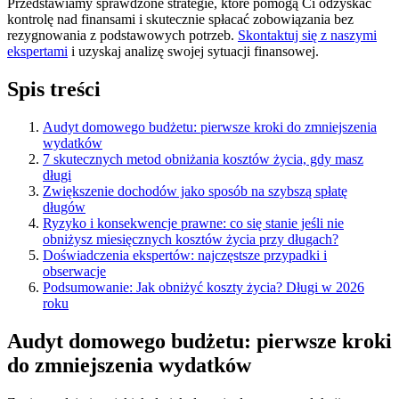
Przedstawiamy sprawdzone strategie, które pomogą Ci odzyskać
kontrolę nad finansami i skutecznie spłacać zobowiązania bez
rezygnowania z podstawowych potrzeb.
Skontaktuj się z naszymi
ekspertami
i uzyskaj analizę swojej sytuacji finansowej.
Spis treści
Audyt domowego budżetu: pierwsze kroki do zmniejszenia
wydatków
7 skutecznych metod obniżania kosztów życia, gdy masz
długi
Zwiększenie dochodów jako sposób na szybszą spłatę
długów
Ryzyko i konsekwencje prawne: co się stanie jeśli nie
obniżysz miesięcznych kosztów życia przy długach?
Doświadczenia ekspertów: najczęstsze przypadki i
obserwacje
Podsumowanie: Jak obniżyć koszty życia? Długi w 2026
roku
Audyt domowego budżetu: pierwsze kroki
do zmniejszenia wydatków