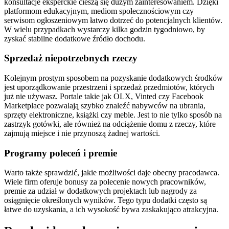
konsultacje eksperckie cieszą się dużym zainteresowaniem. Dzięki
platformom edukacyjnym, mediom społecznościowym czy
serwisom ogłoszeniowym łatwo dotrzeć do potencjalnych klientów.
W wielu przypadkach wystarczy kilka godzin tygodniowo, by
zyskać stabilne dodatkowe źródło dochodu.
Sprzedaż niepotrzebnych rzeczy
Kolejnym prostym sposobem na pozyskanie dodatkowych środków
jest uporządkowanie przestrzeni i sprzedaż przedmiotów, których
już nie używasz. Portale takie jak OLX, Vinted czy Facebook
Marketplace pozwalają szybko znaleźć nabywców na ubrania,
sprzęty elektroniczne, książki czy meble. Jest to nie tylko sposób na
zastrzyk gotówki, ale również na odciążenie domu z rzeczy, które
zajmują miejsce i nie przynoszą żadnej wartości.
Programy poleceń i premie
Warto także sprawdzić, jakie możliwości daje obecny pracodawca.
Wiele firm oferuje bonusy za polecenie nowych pracowników,
premie za udział w dodatkowych projektach lub nagrody za
osiągnięcie określonych wyników. Tego typu dodatki często są
łatwe do uzyskania, a ich wysokość bywa zaskakująco atrakcyjna.