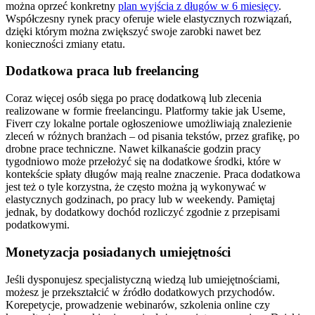
można oprzeć konkretny
plan wyjścia z długów w 6 miesięcy
.
Współczesny rynek pracy oferuje wiele elastycznych rozwiązań,
dzięki którym można zwiększyć swoje zarobki nawet bez
konieczności zmiany etatu.
Dodatkowa praca lub freelancing
Coraz więcej osób sięga po pracę dodatkową lub zlecenia
realizowane w formie freelancingu. Platformy takie jak Useme,
Fiverr czy lokalne portale ogłoszeniowe umożliwiają znalezienie
zleceń w różnych branżach – od pisania tekstów, przez grafikę, po
drobne prace techniczne. Nawet kilkanaście godzin pracy
tygodniowo może przełożyć się na dodatkowe środki, które w
kontekście spłaty długów mają realne znaczenie. Praca dodatkowa
jest też o tyle korzystna, że często można ją wykonywać w
elastycznych godzinach, po pracy lub w weekendy. Pamiętaj
jednak, by dodatkowy dochód rozliczyć zgodnie z przepisami
podatkowymi.
Monetyzacja posiadanych umiejętności
Jeśli dysponujesz specjalistyczną wiedzą lub umiejętnościami,
możesz je przekształcić w źródło dodatkowych przychodów.
Korepetycje, prowadzenie webinarów, szkolenia online czy