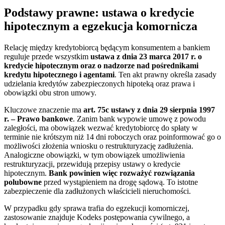
Podstawy prawne: ustawa o kredycie
hipotecznym a egzekucja komornicza
Relację między kredytobiorcą będącym konsumentem a bankiem
reguluje przede wszystkim
ustawa z dnia 23 marca 2017 r. o
kredycie hipotecznym oraz o nadzorze nad pośrednikami
kredytu hipotecznego i agentami
. Ten akt prawny określa zasady
udzielania kredytów zabezpieczonych hipoteką oraz prawa i
obowiązki obu stron umowy.
Kluczowe znaczenie ma
art. 75c ustawy z dnia 29 sierpnia 1997
r. – Prawo bankowe
. Zanim bank wypowie umowę z powodu
zaległości, ma obowiązek wezwać kredytobiorcę do spłaty w
terminie nie krótszym niż 14 dni roboczych oraz poinformować go o
możliwości złożenia wniosku o restrukturyzację zadłużenia.
Analogiczne obowiązki, w tym obowiązek umożliwienia
restrukturyzacji, przewidują przepisy ustawy o kredycie
hipotecznym.
Bank powinien więc rozważyć rozwiązania
polubowne
przed wystąpieniem na drogę sądową. To istotne
zabezpieczenie dla zadłużonych właścicieli nieruchomości.
W przypadku gdy sprawa trafia do egzekucji komorniczej,
zastosowanie znajduje Kodeks postępowania cywilnego, a