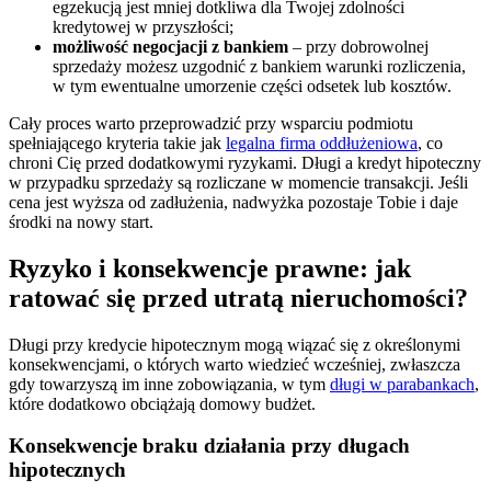
egzekucją jest mniej dotkliwa dla Twojej zdolności
kredytowej w przyszłości;
możliwość negocjacji z bankiem
– przy dobrowolnej
sprzedaży możesz uzgodnić z bankiem warunki rozliczenia,
w tym ewentualne umorzenie części odsetek lub kosztów.
Cały proces warto przeprowadzić przy wsparciu podmiotu
spełniającego kryteria takie jak
legalna firma oddłużeniowa
, co
chroni Cię przed dodatkowymi ryzykami. Długi a kredyt hipoteczny
w przypadku sprzedaży są rozliczane w momencie transakcji. Jeśli
cena jest wyższa od zadłużenia, nadwyżka pozostaje Tobie i daje
środki na nowy start.
Ryzyko i konsekwencje prawne: jak
ratować się przed utratą nieruchomości?
Długi przy kredycie hipotecznym mogą wiązać się z określonymi
konsekwencjami, o których warto wiedzieć wcześniej, zwłaszcza
gdy towarzyszą im inne zobowiązania, w tym
długi w parabankach
,
które dodatkowo obciążają domowy budżet.
Konsekwencje braku działania przy długach
hipotecznych