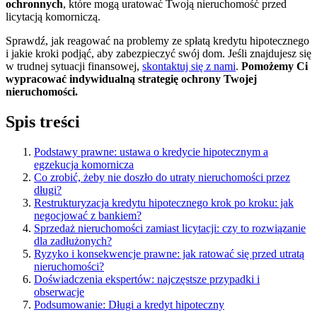
ochronnych
, które mogą uratować Twoją nieruchomość przed
licytacją komorniczą.
Sprawdź, jak reagować na problemy ze spłatą kredytu hipotecznego
i jakie kroki podjąć, aby zabezpieczyć swój dom. Jeśli znajdujesz się
w trudnej sytuacji finansowej,
skontaktuj się z nami
.
Pomożemy Ci
wypracować indywidualną strategię ochrony Twojej
nieruchomości.
Spis treści
Podstawy prawne: ustawa o kredycie hipotecznym a
egzekucja komornicza
Co zrobić, żeby nie doszło do utraty nieruchomości przez
długi?
Restrukturyzacja kredytu hipotecznego krok po kroku: jak
negocjować z bankiem?
Sprzedaż nieruchomości zamiast licytacji: czy to rozwiązanie
dla zadłużonych?
Ryzyko i konsekwencje prawne: jak ratować się przed utratą
nieruchomości?
Doświadczenia ekspertów: najczęstsze przypadki i
obserwacje
Podsumowanie: Długi a kredyt hipoteczny