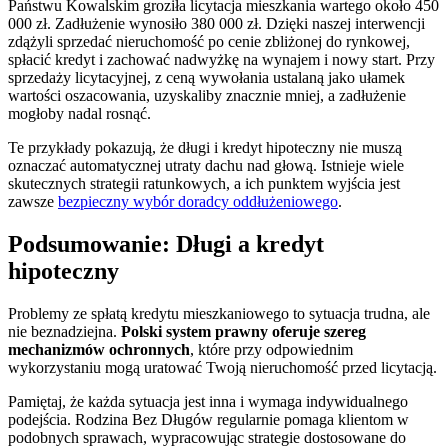
Państwu Kowalskim groziła licytacja mieszkania wartego około 450
000 zł. Zadłużenie wynosiło 380 000 zł. Dzięki naszej interwencji
zdążyli sprzedać nieruchomość po cenie zbliżonej do rynkowej,
spłacić kredyt i zachować nadwyżkę na wynajem i nowy start. Przy
sprzedaży licytacyjnej, z ceną wywołania ustalaną jako ułamek
wartości oszacowania, uzyskaliby znacznie mniej, a zadłużenie
mogłoby nadal rosnąć.
Te przykłady pokazują, że długi i kredyt hipoteczny nie muszą
oznaczać automatycznej utraty dachu nad głową. Istnieje wiele
skutecznych strategii ratunkowych, a ich punktem wyjścia jest
zawsze
bezpieczny wybór doradcy oddłużeniowego
.
Podsumowanie: Długi a kredyt
hipoteczny
Problemy ze spłatą kredytu mieszkaniowego to sytuacja trudna, ale
nie beznadziejna.
Polski system prawny oferuje szereg
mechanizmów ochronnych
, które przy odpowiednim
wykorzystaniu mogą uratować Twoją nieruchomość przed licytacją.
Pamiętaj, że każda sytuacja jest inna i wymaga indywidualnego
podejścia. Rodzina Bez Długów regularnie pomaga klientom w
podobnych sprawach, wypracowując strategie dostosowane do