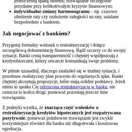
jednoczesną spłatą odsetek; rozwiązanie szczególnie
przydatne przy krótkotrwałym kryzysie finansowym;
indywidualne zmiany harmonogramu
– np. czasowe
obniżenie raty czy rozłożenie zaległości na raty, ustalane
bezpośrednio z bankiem.
Jak negocjować z bankiem?
Przygotuj formalny wniosek o restrukturyzację i dołącz
szczegółową dokumentację finansową. Bądź szczery co do swojej
sytuacji. Banki cenią transparentność i chętniej współpracują z
kredytobiorcami, którzy otwarcie komunikują swoje problemy.
W piśmie uzasadnij, dlaczego znalazłeś się w trudnej sytuacji, i
przedstaw realistyczny plan powrotu do regularnych spłat. Banki
chętniej akceptują propozycje, które mają solidne podstawy. Jeżeli
mimo to spotka Cię
odrzucona restrukturyzacja w banku
, nie
oznacza to końca drogi, ponieważ pozostają jeszcze inne
rozwiązania.
Z praktyki wynika, że
znacząca część wniosków o
restrukturyzację kredytów hipotecznych jest rozpatrywana
pozytywnie
, ponieważ polubowne rozwiązanie jest zwykle
korzystniejsze również dla banku niż długotrwała i kosztowna
egzekucja.