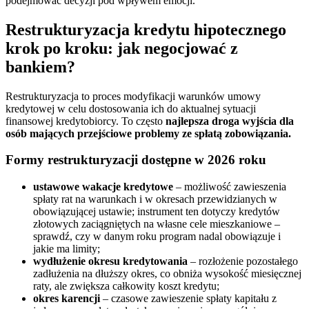
podejmować decyzji pod wpływem emocji.
Restrukturyzacja kredytu hipotecznego
krok po kroku: jak negocjować z
bankiem?
Restrukturyzacja to proces modyfikacji warunków umowy
kredytowej w celu dostosowania ich do aktualnej sytuacji
finansowej kredytobiorcy. To często
najlepsza droga wyjścia dla
osób mających przejściowe problemy ze spłatą zobowiązania.
Formy restrukturyzacji dostępne w 2026 roku
ustawowe wakacje kredytowe
– możliwość zawieszenia
spłaty rat na warunkach i w okresach przewidzianych w
obowiązującej ustawie; instrument ten dotyczy kredytów
złotowych zaciągniętych na własne cele mieszkaniowe –
sprawdź, czy w danym roku program nadal obowiązuje i
jakie ma limity;
wydłużenie okresu kredytowania
– rozłożenie pozostałego
zadłużenia na dłuższy okres, co obniża wysokość miesięcznej
raty, ale zwiększa całkowity koszt kredytu;
okres karencji
– czasowe zawieszenie spłaty kapitału z