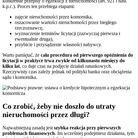
konkretnie przepisy o egzekucji z nieruchomości (art. 921 i nast.
k.p.c.). Proces ten przebiega etapami:
zajęcie nieruchomości przez komornika,
oszacowanie wartości nieruchomości przez biegłego
rzeczoznawcę,
wyznaczenie terminów licytacji (zazwyczaj pierwsza i
ewentualnie druga),
przybicie i przysądzenie własności nabywcy.
Warto pamiętać, że
cała procedura od pierwszego opóźnienia do
licytacji w praktyce trwa zwykle od kilkunastu miesięcy do
kilku lat
, co daje czas na podjęcie działań ratunkowych.
Rzeczywisty czas zależy jednak od polityki banku oraz obciążenia
sądu i komornika.
Co zrobić, żeby nie doszło do utraty
nieruchomości przez długi?
Najważniejszą zasadą jest
szybka reakcja przy pierwszych
problemach finansowych
. Im wcześniej podejmiesz działania, tym