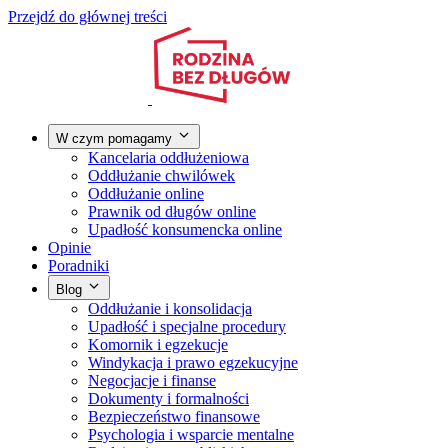
Przejdź do głównej treści
W czym pomagamy
Kancelaria oddłużeniowa
Oddłużanie chwilówek
Oddłużanie online
Prawnik od długów online
Upadłość konsumencka online
Opinie
Poradniki
Blog
Oddłużanie i konsolidacja
Upadłość i specjalne procedury
Komornik i egzekucje
Windykacja i prawo egzekucyjne
Negocjacje i finanse
Dokumenty i formalności
Bezpieczeństwo finansowe
Psychologia i wsparcie mentalne