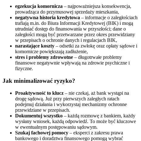
egzekucja komornicza
– najpoważniejsza konsekwencja,
prowadząca do przymusowej sprzedaży mieszkania,
negatywna historia kredytowa
– informacje o zaległościach
trafiają m.in. do Biura Informacji Kredytowej (BIK) i mogą
utrudniać dostęp do finansowania w przyszłości; dane o
zaległości mogą być przetwarzane przez okres przewidziany
w przepisach o ochronie danych i regulacjach BIK,
narastające koszty
– odsetki za zwłokę oraz opłaty sądowe i
komornicze powiększają zadłużenie,
stres i problemy zdrowotne
– długotrwałe problemy
finansowe negatywnie wpływają na zdrowie psychiczne i
fizyczne.
Jak minimalizować ryzyko?
Proaktywność to klucz
– nie czekaj, aż bank wystąpi na
drogę sądową. Już przy pierwszych zaległych ratach
podejmuj działania i wykorzystaj mechanizmy ochronne
przewidziane w przepisach.
Dokumentuj wszystko
– każdą rozmowę z bankiem, każdy
wysłany wniosek, każdą odpowiedź. To może być kluczowe
w ewentualnym postępowaniu sądowym.
Szukaj fachowej pomocy
– eksperci z zakresu prawa
bankowego i doradztwa finansowego pomogą wybrać