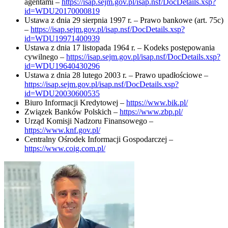
agentami –
https://isap.sejm.gov.pl/isap.nsf/DocDetails.xsp?
id=WDU20170000819
Ustawa z dnia 29 sierpnia 1997 r. – Prawo bankowe (art. 75c)
–
https://isap.sejm.gov.pl/isap.nsf/DocDetails.xsp?
id=WDU19971400939
Ustawa z dnia 17 listopada 1964 r. – Kodeks postępowania
cywilnego –
https://isap.sejm.gov.pl/isap.nsf/DocDetails.xsp?
id=WDU19640430296
Ustawa z dnia 28 lutego 2003 r. – Prawo upadłościowe –
https://isap.sejm.gov.pl/isap.nsf/DocDetails.xsp?
id=WDU20030600535
Biuro Informacji Kredytowej –
https://www.bik.pl/
Związek Banków Polskich –
https://www.zbp.pl/
Urząd Komisji Nadzoru Finansowego –
https://www.knf.gov.pl/
Centralny Ośrodek Informacji Gospodarczej –
https://www.coig.com.pl/