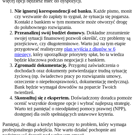
więcej opcji będziesz mieć do dyspozycji.
Nie ignoruj korespondencji od banku.
Każde pismo, monit
czy wezwanie do zapłaty to sygnał, że sytuacja się pogarsza.
Kontakt z bankiem w tym momencie może otworzyć drogę
do polubownego rozwiązania.
Przeanalizuj swój budżet domowy.
Dokładne zrozumienie
swojej sytuacji finansowej pozwoli określić, czy problemy są
przejściowe, czy długoterminowe. Warto już na tym etapie
przygotować realistyczny
plan wyjścia z długów w 6
miesięcy
, który uporządkuje priorytety spłat, bo ta wiedza
będzie kluczowa podczas negocjacji z bankiem.
Zgromadź dokumentację.
Przygotuj zaświadczenia o
dochodach oraz dokumenty potwierdzające trudną sytuację
życiową (np. świadectwo pracy po rozwiązaniu umowy,
orzeczenie o niepełnosprawności, dokumentację medyczną).
Bank będzie wymagał dowodów na poparcie Twoich
twierdzeń.
Skonsultuj się z ekspertem.
Doświadczony doradca pomoże
ocenić wszystkie dostępne opcje i wybrać najlepszą strategię.
Warto też pamiętać o nieodpłatnej pomocy prawnej (NPP),
dostępnej dla osób spełniających ustawowe kryteria.
Pamiętaj, że długi a kredyt hipoteczny to problem, który wymaga
profesjonalnego podejścia. Nie warto działać pochopnie ani